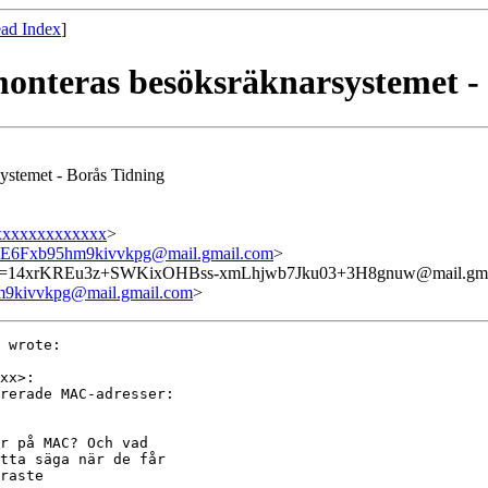
ad Index
]
monteras besöksräknarsystemet -
systemet - Borås Tidning
xxxxxxxxxxxxx
>
Fxb95hm9kivvkpg@mail.gmail.com
>
=14xrKREu3z+SWKixOHBss-xmLhjwb7Jku03+3H8gnuw@mail.gma
ivvkpg@mail.gmail.com
>
 wrote:

xx>:

rerade MAC-adresser:

r på MAC? Och vad

tta säga när de får

raste
