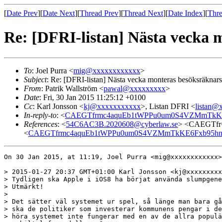
[
Date Prev
][
Date Next
][
Thread Prev
][
Thread Next
][
Date Index
][
Thre
Re: [DFRI-listan] Nästa vecka 
To
: Joel Purra <
mig@xxxxxxxxxxxx
>
Subject
: Re: [DFRI-listan] Nästa vecka monteras besöksräknar
From
: Patrik Wallström <
pawal@xxxxxxxxx
>
Date
: Fri, 30 Jan 2015 11:25:12 +0100
Cc
: Karl Jonsson <
kj@xxxxxxxxxxx
>, Listan DFRI <
listan@
In-reply-to
: <
CAEGTfrmc4aquEb1tWPPu0um0S4VZMmTkKE6
References
: <
54C6AC3B.2020608@cyberlaw.se
> <CAEGTfr
<
CAEGTfrmc4aquEb1tWPPu0um0S4VZMmTkKE6Fxb95hm9k
On 30 Jan 2015, at 11:19, Joel Purra <mig@xxxxxxxxxxxx>
> 2015-01-27 20:37 GMT+01:00 Karl Jonsson <kj@xxxxxxxxx
> Tydligen ska Apple i iOS8 ha börjat använda slumpgene
> Utmärkt!

> 

> Det sätter väl systemet ur spel, så länge man bara gå
> ska de politiker som investerar kommunens pengar i de
> höra systemet inte fungerar med en av de allra populä