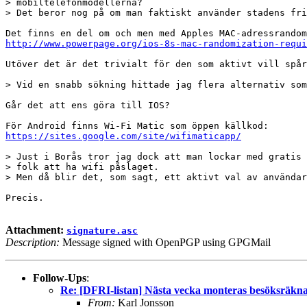
> mobiltelefonmodellerna?

> Det beror nog på om man faktiskt använder stadens fri
http://www.powerpage.org/ios-8s-mac-randomization-requi
Utöver det är det trivialt för den som aktivt vill spår
> Vid en snabb sökning hittade jag flera alternativ som
Går det att ens göra till IOS?

https://sites.google.com/site/wifimaticapp/
> Just i Borås tror jag dock att man lockar med gratis 
> folk att ha wifi påslaget.

> Men då blir det, som sagt, ett aktivt val av användar
Precis.

Attachment:
signature.asc
Description:
Message signed with OpenPGP using GPGMail
Follow-Ups
:
Re: [DFRI-listan] Nästa vecka monteras besöksräkna
From:
Karl Jonsson