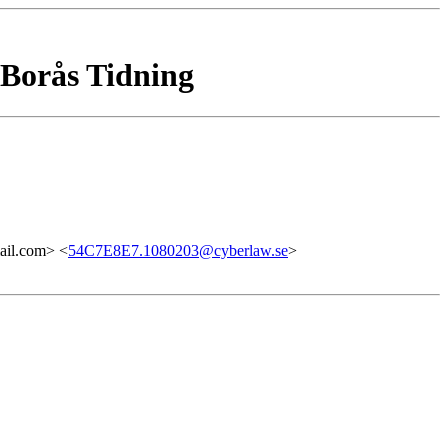
 Borås Tidning
il.com> <
54C7E8E7.1080203@cyberlaw.se
>