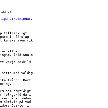
lag om

liga-utredningar/
p tillräckligt

gare få förslag

t kanske även rik

lår att en

ingar. (sid 508 o

tt varje enskild

 sitta med väldig

ika frågor. Kort

ering.

em som samtidigt

r folkbokförda i

iver på en sådan

m skrivit på vad

iders åsikter i
