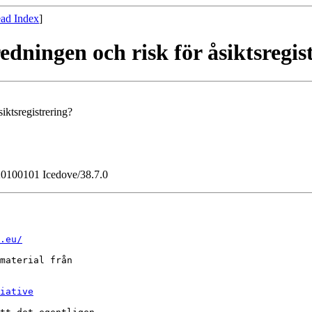
ad Index
]
dningen och risk för åsiktsregis
iktsregistrering?
/20100101 Icedove/38.7.0
.eu/
material från

iative