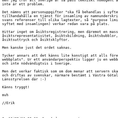
men jag tror att Sverige är så pass tekniskt homogent a
inte är ett problem.

Det nämns att personuppgifter "ska få behandlas i syfte
tillhandahålla en tjänst för insamling av namnunderskri
svans referenser till olika lagtexter, så "purpose limi
syftet med insamlingen) verkar redan vara på plats.

Hittar inget om åsiktsregistrering, men däremot en mass
åsiktsrepresentativitet, åsiktsbildning, åsiktsbubblor,
åsiktsuttryck och åsiktsklyftor.

Men kanske just det ordet saknas.

Tycker annars att det känns lite konstigt att alls före
webbplats". Ur ett användarperspektiv ligger ju en webb
och inte nödvändigtvis i Sverige.

Men det verkar faktisk som om dom menar att servern ska
och driftas av svenskar, närmare bestämt i Västra Götal
Länsstyrelsen där :-)

Känns tryggt!

mvh

//Erik
