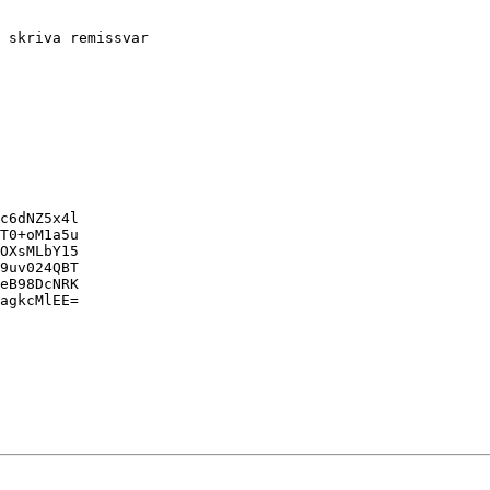
 skriva remissvar

c6dNZ5x4l

T0+oM1a5u

OXsMLbY15

9uv024QBT

eB98DcNRK

agkcMlEE=
