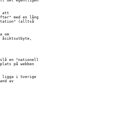
tt det egentligen

 att

fter" med en lång

tation" (alltså

a om

 åsiktsutbyte,

slå en "nationell

plats på webben

 ligga i Sverige

and av
