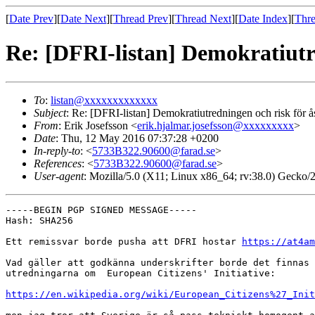
[
Date Prev
][
Date Next
][
Thread Prev
][
Thread Next
][
Date Index
][
Thre
Re: [DFRI-listan] Demokratiutre
To
:
listan@xxxxxxxxxxxxx
Subject
: Re: [DFRI-listan] Demokratiutredningen och risk för ås
From
: Erik Josefsson <
erik.hjalmar.josefsson@xxxxxxxxx
>
Date
: Thu, 12 May 2016 07:37:28 +0200
In-reply-to
: <
5733B322.90600@farad.se
>
References
: <
5733B322.90600@farad.se
>
User-agent
: Mozilla/5.0 (X11; Linux x86_64; rv:38.0) Gecko
-----BEGIN PGP SIGNED MESSAGE-----

Hash: SHA256

Ett remissvar borde pusha att DFRI hostar 
https://at4am
Vad gäller att godkänna underskrifter borde det finnas 
utredningarna om  European Citizens' Initiative:

https://en.wikipedia.org/wiki/European_Citizens%27_Init