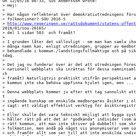
On 12/05/16 00:33, Sus Andersson wrote:

> Hej!

> 

> Har någon reflekterat över demokratiutredningens förs
> folkmotioner? SOU 2016-5

> 
http://www.regeringen.se/rattsdokument/statens-offent
2016/01/sou-20165/

> del 1 sidan 503  och framåt?

> 

> I grunden låter det vällovligt - om man kan samla iho
> många namn kan, enligt utredningen, grupper av medbor
> behandlade i kommun-/landstingsfullmäktige och på sik
sdag.

> 

> Det jag nu funderar över är det att utredningen föres
> nationell webbplats ska inrättas för dessa namninsaml
ch

> framåt) Naturligtvis praktiskt utifrån perspektivet a
> kommun inte ska behöva uppfinna hjulet igen, men ...

> 

> Denna webbplats kommer ju efter ett tag sannolikt att
t

> ingående kunskap om enskilda medborgares åsikter i ol
> sagt: ett väldigt effektivt verktyg för åsiktsregistr
> 

> Eller skulle det vara tekniskt möjligt att bygga syst
> håller rätt på att det är "godkända" individer (som ä
> rätt kommun, att man inte skriver på dubbelt) som skr
> folkmotion, men ändå på något vis anonymiserar vem so
> och framför allt som ser till att inte enskilda indiv