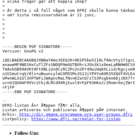
> olika frågor går att koppla ihop?

> 

> Är detta i så fall något som DFRI skulle kunna tänkas
> om? Sista remissvarsdatum är 21 juni.

> 

> 

> 

> 

> 

-----BEGIN PGP SIGNATURE-----

Version: GnuPG v2

iQEcBAEBCAAGBQJXNBaYAAoJEEQJK+0DIPSkw5IIALf9AcVty1T1gcL
enaweMF9ND1HxCuTlZFsSNDQP9mOUTBUhrzJOn3k1x0eeLaRNHW0CSV
TAAxkGB99AVKt9FtXNLiUs0CiRCZPv2n2Pr49wiWq6XLiid/Kgsjxm9
o1U1muC+qV/0ls+uNuuniylmCOPDIMs2G13jYPXYu6OR35XQdf4VLEn
UPenWLU1Gl3VPTWFiJWAgncMaLfNvnKZatQrzl53Pzgb4o66jJDX77r
urnUJQU0AF9VVc2CkjdLRCd94RjEuxl9+FpF93HKoJ/2Rom+XejZWrI
=FjFP

-----END PGP SIGNATURE-----

-- 

DFRI-listan Ã¤r Ã¶ppen fÃ¶r alla.

Listan arkiveras och publiceras Ã¶ppet pÃ¥ internet.

Arkiv: 
http://dir.gmane.org/gmane.org.user-groups.dfri
Listpolicy: 
https://www.dfri.se/regler-for-listan
Follow-Ups
: