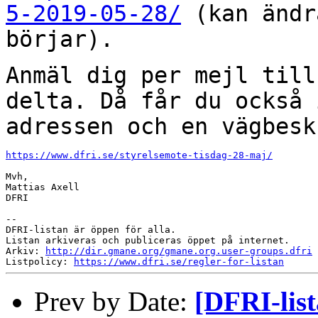
5-2019-05-28/
(kan
ändr
börjar).
Anmäl dig per mejl till
delta. Då får du också
adressen och en vägbesk
https://www.dfri.se/styrelsemote-tisdag-28-maj/
Mvh,

Mattias Axell

DFRI

--

DFRI-listan är öppen för alla.

Listan arkiveras och publiceras öppet på internet.

Arkiv: 
http://dir.gmane.org/gmane.org.user-groups.dfri
Listpolicy: 
https://www.dfri.se/regler-for-listan
Prev by Date:
[DFRI-list