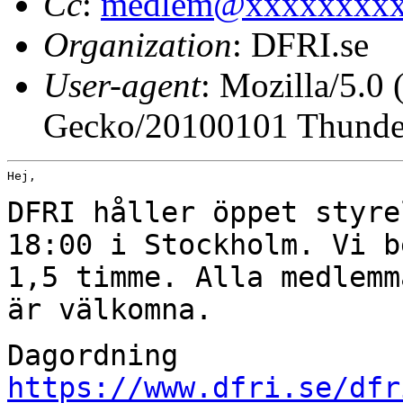
Cc
:
medlem@xxxxxxxx
Organization
: DFRI.se
User-agent
: Mozilla/5.0
Gecko/20100101 Thunder
Hej,

DFRI håller öppet styre
18:00 i Stockholm. Vi
b
1,5 timme. Alla medlem
är välkomna.
Dagordning
https://www.dfri.se/dfr