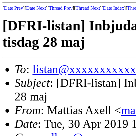
[
Date Prev
][
Date Next
][
Thread Prev
][
Thread Next
][
Date Index
][
Thre
[DFRI-listan] Inbjud
tisdag 28 maj
To
:
listan@xxxxxxxxxx
Subject
: [DFRI-listan] I
28 maj
From
: Mattias Axell <
ma
Date
: Tue, 30 Apr 2019