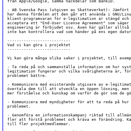
från Apple/Google, samma nackdelar som BankID.

- AB Svenska Pass (utgiven av Skatteverket): Jämfört 
har denna fördelen att den går att använda i GNU/Linu
klient-programvaran för e-legitimation är stängd och 
acceptera ett "End-User License Agreement" som säger 
engineering är förbjudet osv. Även här gäller alltså 
inte kan kontrollera vad som händer på ens egen dator
---------------------------

Vad vi kan göra i projektet

---------------------------

Vi kan göra många olika saker i projektet, till exemp
- Ta reda på och sammanställa information om hur syst
legitimation fungerar och vilka svårigheterna är, för
problemet bättre.

- Kommunicera med existerande utgivare av e-legitimat
övertala dem till att utveckla en öppen lösning, men 
mer förståelse och kunskap om varför de gör som de gö
- Kommunicera med myndigheter för att ta reda på hur 
problemet.

- Genomföra en informationskampanj riktad till allmän
fler att förstå problemet och kräva en förändring. Ka
till fler projektmedlemmar.
