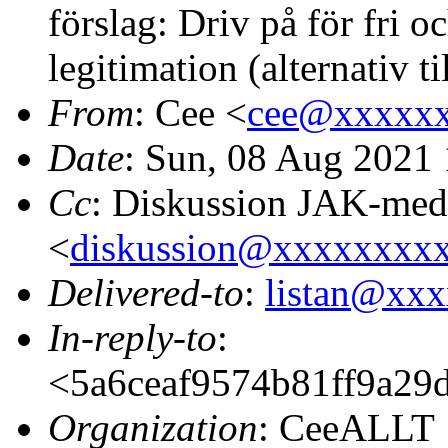
förslag: Driv på för fri 
legitimation (alternativ t
From
: Cee <
cee@xxxxx
Date
: Sun, 08 Aug 2021
Cc
: Diskussion JAK-me
<
diskussion@xxxxxxxx
Delivered-to
:
listan@xx
In-reply-to
:
<5a6ceaf9574b81ff9a29
Organization
: CeeALLT