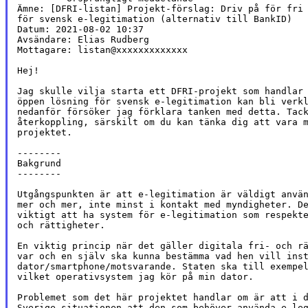
Ämne: [DFRI-listan] Projekt-förslag: Driv på för fri 
för svensk e-legitimation (alternativ till BankID)

Datum: 2021-08-02 10:37

Avsändare: Elias Rudberg

Mottagare: listan@xxxxxxxxxxxxx

Hej!

Jag skulle vilja starta ett DFRI-projekt som handlar 
öppen lösning för svensk e-legitimation kan bli verkl
nedanför försöker jag förklara tanken med detta. Tack
återkoppling, särskilt om du kan tänka dig att vara m
projektet.

--------

Bakgrund

--------

Utgångspunkten är att e-legitimation är väldigt använ
mer och mer, inte minst i kontakt med myndigheter. De
viktigt att ha system för e-legitimation som respekte
och rättigheter.

En viktig princip när det gäller digitala fri- och rä
var och en själv ska kunna bestämma vad hen vill inst
dator/smartphone/motsvarande. Staten ska till exempel
vilket operativsystem jag kör på min dator.

Problemet som det här projektet handlar om är att i d
Sverige situationen att den som behöver använda e-leg