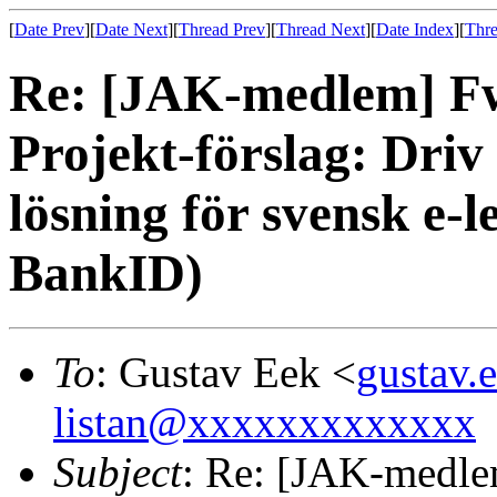
[
Date Prev
][
Date Next
][
Thread Prev
][
Thread Next
][
Date Index
][
Thre
Re: [JAK-medlem] Fw
Projekt-förslag: Driv
lösning för svensk e-le
BankID)
To
: Gustav Eek <
gustav
listan@xxxxxxxxxxxxx
Subject
: Re: [JAK-medle