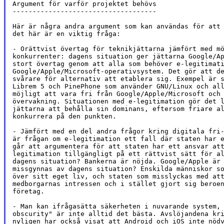
Argument för varför projektet behövs

------------------------------------

Här är några andra argument som kan användas för att 
det här är en viktig fråga:

- Orättvist övertag för teknikjättarna jämfört med mö
konkurrenter: dagens situation ger jättarna Google/Ap
stort övertag genom att alla som behöver e-legitimati
Google/Apple/Microsoft-operativsystem. Det gör att de
svårare för alternativ att etablera sig. Exempel är s
Librem 5 och PinePhone som använder GNU/Linux och all
möjligt att vara fri från Google/Apple/Microsoft och 
övervakning. Situationen med e-legitimation gör det l
jättarna att behålla sin dominans, eftersom friare al
konkurrera på den punkten.

- Jämfört med en del andra frågor kring digitala fri-
är frågan om e-legitimation ett fall där staten har e
går att argumentera för att staten har ett ansvar att
legitimation tillgängligt på ett rättvist sätt för al
dagens situation? Bankerna är nöjda. Google/Apple är 
missgynnas av dagens situation? Enskilda människor so
över sitt eget liv, och staten som misslyckas med att
medborgarnas intressen och i stället gjort sig beroen
företag.

- Man kan ifrågasätta säkerheten i nuvarande system, 
obscurity" är inte alltid det bästa. Avslöjandena kri
nyligen har också visat att Android och iOS inte nödv