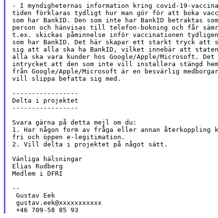
- I myndigheternas information kring covid-19-vaccina
tiden förklaras tydligt hur man gör för att boka vacc
som har BankID. Den som inte har BankID betraktas som
person och hänvisas till telefon-bokning och får sämr
t.ex. skickas påminnelse inför vaccinationen tydligen
som har BankID. Det här skapar ett starkt tryck att s
sig att alla ska ha BankID, vilket innebär att staten
alla ska vara kunder hos Google/Apple/Microsoft. Det 
intrycket att den som inte vill installera stängd hem
från Google/Apple/Microsoft är en besvärlig medborgar
vill slippa befatta sig med.

-----------------

Delta i projektet

-----------------

Svara gärna på detta mejl om du:

1. Har någon form av fråga eller annan återkoppling k
fri och öppen e-legitimation.

2. Vill delta i projektet på något sätt.

Vänliga hälsningar

Elias Rudberg

Medlem i DFRI

--

 Gustav Eek

 gustav.eek@xxxxxxxxxxx
