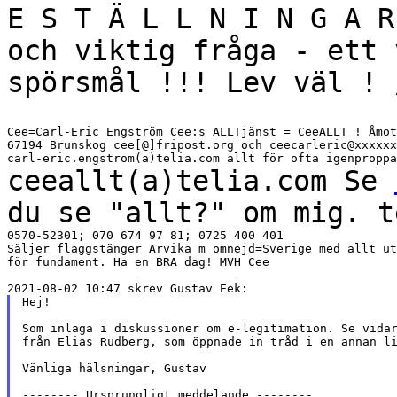
E S T Ä L L N I N G A 
och viktig fråga - ett 
spörsmål !!! Lev
väl ! 
Cee=Carl-Eric Engström Cee:s ALLTjänst = CeeALLT ! Åmot
67194 Brunskog cee[@]fripost.org och ceecarleric@xxxxxx
ceeallt(a)telia.com Se
du se "allt?" om mig.
t
0570-52301; 070 674 97 81; 0725 400 401

Säljer flaggstänger Arvika m omnejd=Sverige med allt ut
för fundament. Ha en BRA dag! MVH Cee

Hej!

Som inlaga i diskussioner om e-legitimation. Se vidar
från Elias Rudberg, som öppnade in tråd i en annan li
Vänliga hälsningar, Gustav

-------- Ursprungligt meddelande --------
