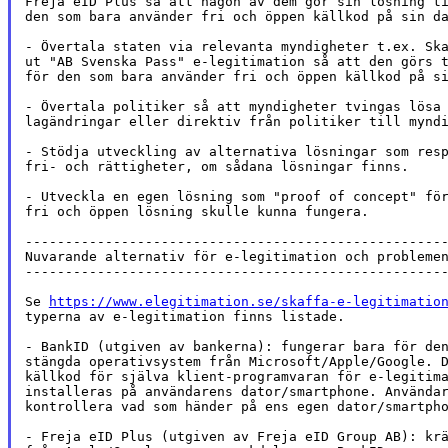
Freja eID Plus så att någon av dem gör sin lösning ti
den som bara använder fri och öppen källkod på sin da
- Övertala staten via relevanta myndigheter t.ex. Ska
ut "AB Svenska Pass" e-legitimation så att den görs t
för den som bara använder fri och öppen källkod på si
- Övertala politiker så att myndigheter tvingas lösa 
lagändringar eller direktiv från politiker till myndi
- Stödja utveckling av alternativa lösningar som resp
fri- och rättigheter, om sådana lösningar finns.

- Utveckla en egen lösning som "proof of concept" för
fri och öppen lösning skulle kunna fungera.

-----------------------------------------------------
Nuvarande alternativ för e-legitimation och problemen
-----------------------------------------------------
Se 
https://www.elegitimation.se/skaffa-e-legitimatio
typerna av e-legitimation finns listade.

- BankID (utgiven av bankerna): fungerar bara för den
stängda operativsystem från Microsoft/Apple/Google. D
källkod för själva klient-programvaran för e-legitima
installeras på användarens dator/smartphone. Användar
kontrollera vad som händer på ens egen dator/smartpho
- Freja eID Plus (utgiven av Freja eID Group AB): krä