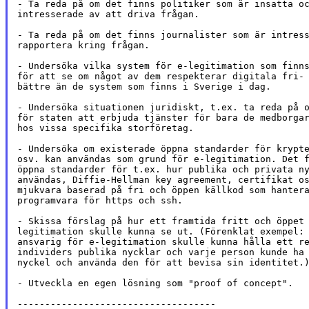
- Ta reda på om det finns politiker som är insatta oc
intresserade av att driva frågan.

- Ta reda på om det finns journalister som är intress
rapportera kring frågan.

- Undersöka vilka system för e-legitimation som finns
för att se om något av dem respekterar digitala fri- 
bättre än de system som finns i Sverige i dag.

- Undersöka situationen juridiskt, t.ex. ta reda på o
för staten att erbjuda tjänster för bara de medborgar
hos vissa specifika storföretag.

- Undersöka om existerade öppna standarder för krypte
osv. kan användas som grund för e-legitimation. Det f
öppna standarder för t.ex. hur publika och privata ny
användas, Diffie-Hellman key agreement, certifikat os
mjukvara baserad på fri och öppen källkod som hantera
programvara för https och ssh.

- Skissa förslag på hur ett framtida fritt och öppet 
legitimation skulle kunna se ut. (Förenklat exempel: 
ansvarig för e-legitimation skulle kunna hålla ett re
individers publika nycklar och varje person kunde ha 
nyckel och använda den för att bevisa sin identitet.)
- Utveckla en egen lösning som "proof of concept".

------------------------------------
