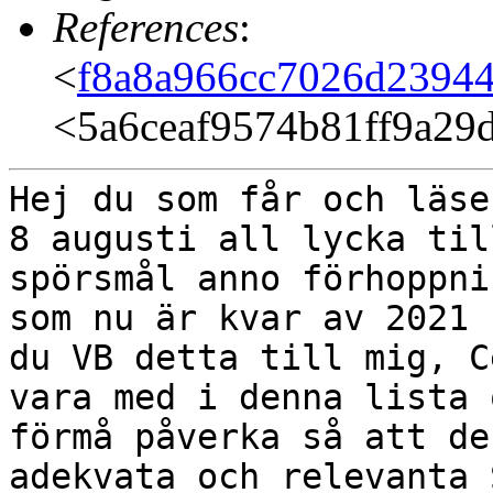
References
:
<
f8a8a966cc7026d23944
<5a6ceaf9574b81ff9a29
Hej du som får och läse
8 augusti all lycka
til
spörsmål anno förhoppn
som nu är kvar av 2021
du VB detta till mig, 
vara med i denna lista 
förmå påverka så
att de
adekvata och relevanta