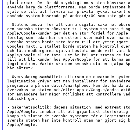
plattformar. Det är då olyckligt om staten hänvisar a
använda bara de plattformarna. Man borde åtminstone h
själv se till att förvara sin privata nyckel säkert o
använda system baserade på Android/iOS som inte går a
- Statens ansvar för att värna digital säkerhet obero
den svenska staten hänvisar till system som bara fung
Apple/Google-kunder ger det en stor fördel för Apple 
företag som redan har en extremt stor makt över männi
svenska staten borde inte bidra till att ytterligare 
Googles makt. I stället borde staten ha kontroll över
och låta medborgarna själva besluta om de vill vara k
Apple/Google eller inte. Det är fel att staten de fac
till att bli kunder hos Apple/Google för att kunna an
legitimation. Varför ska den svenska staten hjälpa Ap
här sättet?

- Övervakningssamhället: eftersom de nuvarande system
legitimation kräver att man installerar för användare
programvara på sin dator/smartphone, kan det hända at
övervakas av staten och/eller Apple/Google/andra aktö
som användare har någon möjlighet att kontrollera vad
faktiskt gör.

- Säkerhetspolitik: dagens situation, med extremt sto
Apple/Google, innebär att ett gigantiskt storföretag 
knapp så slutar de svenska systemen för e-legitimatio
svenska staten har inte kontroll utan har gjort sig b
Apple/Google.
