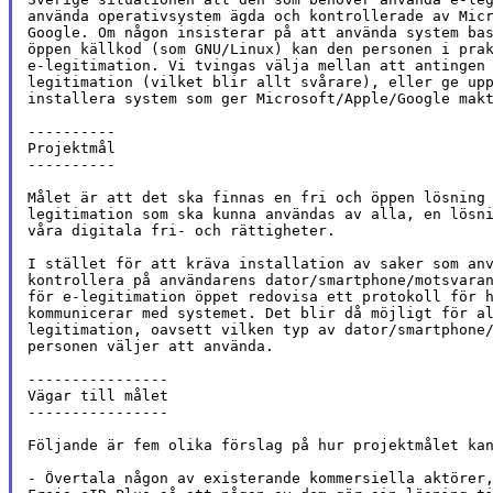
använda operativsystem ägda och kontrollerade av Micr
Google. Om någon insisterar på att använda system bas
öppen källkod (som GNU/Linux) kan den personen i prak
e-legitimation. Vi tvingas välja mellan att antingen 
legitimation (vilket blir allt svårare), eller ge upp
installera system som ger Microsoft/Apple/Google makt
----------

Projektmål

----------

Målet är att det ska finnas en fri och öppen lösning 
legitimation som ska kunna användas av alla, en lösni
våra digitala fri- och rättigheter.

I stället för att kräva installation av saker som anv
kontrollera på användarens dator/smartphone/motsvaran
för e-legitimation öppet redovisa ett protokoll för h
kommunicerar med systemet. Det blir då möjligt för al
legitimation, oavsett vilken typ av dator/smartphone/
personen väljer att använda.

----------------

Vägar till målet

----------------

Följande är fem olika förslag på hur projektmålet kan
- Övertala någon av existerande kommersiella aktörer,