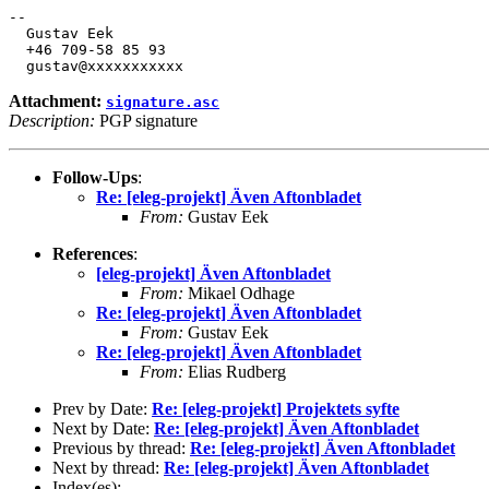
-- 

  Gustav Eek

  +46 709-58 85 93

Attachment:
signature.asc
Description:
PGP signature
Follow-Ups
:
Re: [eleg-projekt] Även Aftonbladet
From:
Gustav Eek
References
:
[eleg-projekt] Även Aftonbladet
From:
Mikael Odhage
Re: [eleg-projekt] Även Aftonbladet
From:
Gustav Eek
Re: [eleg-projekt] Även Aftonbladet
From:
Elias Rudberg
Prev by Date:
Re: [eleg-projekt] Projektets syfte
Next by Date:
Re: [eleg-projekt] Även Aftonbladet
Previous by thread:
Re: [eleg-projekt] Även Aftonbladet
Next by thread:
Re: [eleg-projekt] Även Aftonbladet
Index(es):