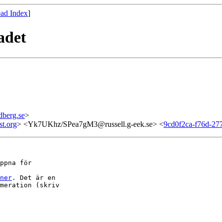
ad Index
]
adet
dberg.se
>
t.org
> <Yk7UKhz/SPea7gM3@russell.g-eek.se> <
9cd0f2ca-f76d-27
ppna för

ner
. Det är en

meration (skriv
