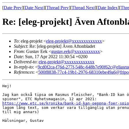
[
Date Prev
][
Date Next
][
Thread Prev
][
Thread Next
][
Date Index
][
Thre
Re: [eleg-projekt] Även Aftonbl
To
: eleg-projekt <
eleg-projekt@xxxxxxxxxxxxx
>
Subject
: Re: [eleg-projekt] Även Aftonbladet
From
: Gustav Eek <
gustav.eek@xxxxxxxxxxx
>
Date
: Sun, 17 Apr 2022 11:30:54 +0200
Delivered-to
:
eleg-projekt@xxxxxxxxxxxxx
In-reply-to
: <
9cd0f2ca-f76d-277f-548c-648b7e90f62c@eliasru
References
: <
500f8838-77c4-19b1-2976-68310ebe49a6@fripos
Hej!

Jag kan också tipsa om Rasmus Fleischer, "Bank-ID kan ö
https://www.etc.se/kronika/bank-id-kan-oeppna-foer-spio
lagom lång text, som verkar vara tillgänglig utan prenu
till mig annars)

Hälsningar, Gustav
