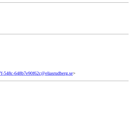
7f-548c-648b7e90f62c@eliasrudberg.se
>