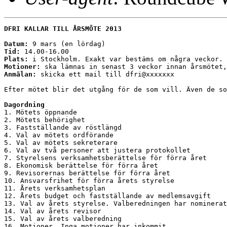
DFRI KALLAR TILL ÅRSMÖTE 2013
Datum:
Tid:
Plats:
Motioner:
Anmälan:
 skicka ett mail till dfri@xxxxxxx

Efter mötet blir det utgång för de som vill. Även de so
Dagordning

1. Mötets öppnande

2. Mötets behörighet

3. Fastställande av röstlängd

4. Val av mötets ordförande

5. Val av mötets sekreterare

6. Val av två personer att justera protokollet

7. Styrelsens verksamhetsberättelse för förra året

8. Ekonomisk berättelse för förra året

9. Revisorernas berättelse för förra året

10. Ansvarsfrihet för förra årets styrelse

11. Årets verksamhetsplan

12. Årets budget och fastställande av medlemsavgift

13. Val av årets styrelse. Valberedningen har nominerat
14. Val av årets revisor

15. Val av årets valberedning

16. Motioner. Inga motioner har inkommit. 
