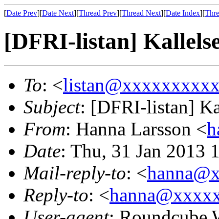
[
Date Prev
][
Date Next
][
Thread Prev
][
Thread Next
][
Date Index
][
Thre
[DFRI-listan] Kallelse
To
: <
listan@xxxxxxxxx
Subject
: [DFRI-listan] Ka
From
: Hanna Larsson <
h
Date
: Thu, 31 Jan 2013 
Mail-reply-to
: <
hanna@x
Reply-to
: <
hanna@xxxx
User-agent
: Roundcube 