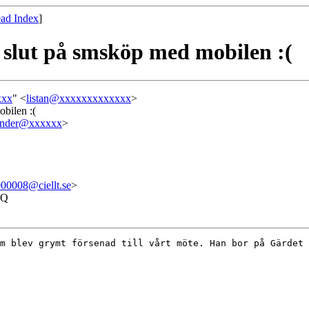
ad Index
]
 slut på smsköp med mobilen :(
xxx
" <
listan@xxxxxxxxxxxxx
>
obilen :(
winder@xxxxxx
>
00008@ciellt.se
>
cQ
m blev grymt försenad till vårt möte. Han bor på Gärdet 