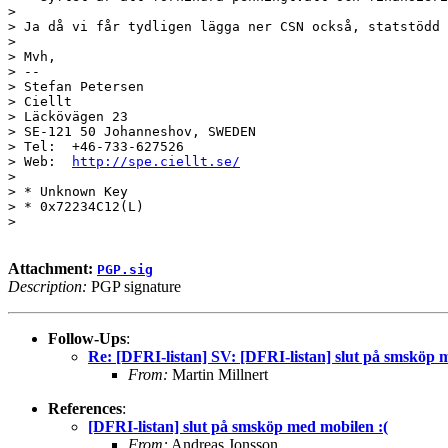
> 

> Ja då vi får tydligen lägga ner CSN också, statstödd 
> 

> Mvh,

> --

> Stefan Petersen

> Ciellt

> Läckövägen 23

> SE-121 50 Johanneshov, SWEDEN

> Tel:  +46-733-627526

> Web:  
http://spe.ciellt.se/
> 

> * Unknown Key

> * 0x72234C12(L)

> 

Attachment:
PGP.sig
Description:
PGP signature
Follow-Ups
:
Re: [DFRI-listan] SV: [DFRI-listan] slut på smsköp 
From:
Martin Millnert
References
:
[DFRI-listan] slut på smsköp med mobilen :(
From:
Andreas Jonsson