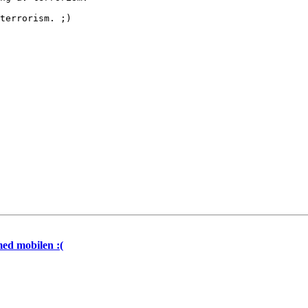
terrorism. ;)

med mobilen :(