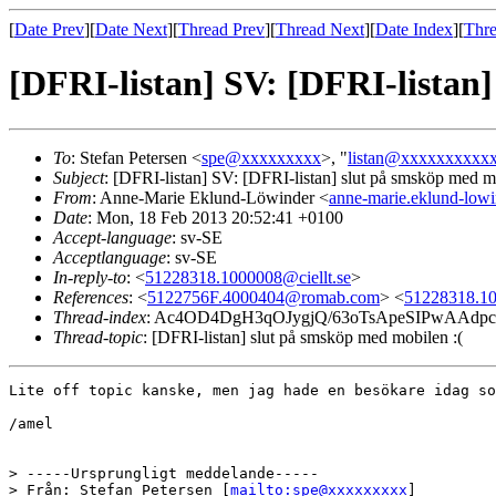
[
Date Prev
][
Date Next
][
Thread Prev
][
Thread Next
][
Date Index
][
Thre
[DFRI-listan] SV: [DFRI-listan]
To
: Stefan Petersen <
spe@xxxxxxxxx
>, "
listan@xxxxxxxxxx
Subject
: [DFRI-listan] SV: [DFRI-listan] slut på smsköp med m
From
: Anne-Marie Eklund-Löwinder <
anne-marie.eklund-lo
Date
: Mon, 18 Feb 2013 20:52:41 +0100
Accept-language
: sv-SE
Acceptlanguage
: sv-SE
In-reply-to
: <
51228318.1000008@ciellt.se
>
References
: <
5122756F.4000404@romab.com
> <
51228318.10
Thread-index
: Ac4OD4DgH3qOJygjQ/63oTsApeSIPwAAdp
Thread-topic
: [DFRI-listan] slut på smsköp med mobilen :(
Lite off topic kanske, men jag hade en besökare idag so
/amel

> -----Ursprungligt meddelande-----

> Från: Stefan Petersen [
mailto:spe@xxxxxxxxx
]
