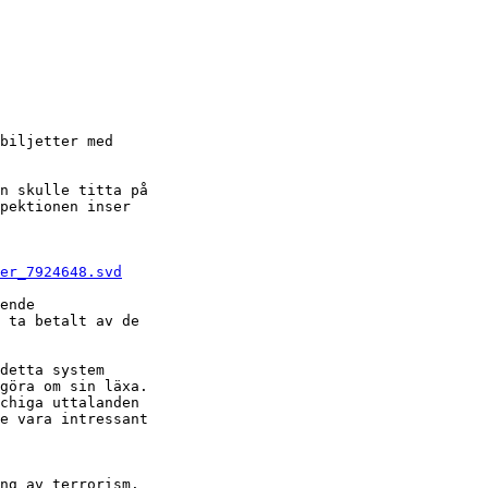
biljetter med

n skulle titta på

pektionen inser

er_7924648.svd
ende

 ta betalt av de

detta system

göra om sin läxa.

chiga uttalanden

e vara intressant

ng av terrorism.
