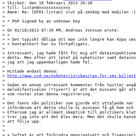
> Skickat: den 18 februari 2013 20:38

> Till: listan@xxxxxxxxxxxxx

> Ämne: Re: [DFRI-listan] slut på smsköp med mobilen :(

> 

> * PGP Signed by an unknown key

> 

> On 02/18/2013 07:39 PM, Andreas Jonsson wrote:

> >

> > Det typiskt dåliga att man inte längre kan köpa sms
> > kontantkort har nu förtydligats.

> 

> Intressant, jag hade fått för mig att datainspektione
> detta. Men efter att letat på nyhetsiter samt datains
> jag att jag uppenbarligen hade fel.

> 

> Hittade endast denna:

> 
http://www.svd.se/nyheter/inrikes/ras-for-sms-biljett
> 

> Sedan en annan intressant kommentar från twitter angå
> melodifestivalen (*ryser*) är att det minsann går att
> som röstar utan denna registrering.

> 

> Det fanns nån politiker som gjorde ett uttalande när 
> infördesom att detta skulle SL minsann få gå hem och 
> Eftersom jag är allmänt skeptisk till politikers klat
> tror jag inte att det blev mera. Men det skulle kansk
> att följa upp.

> 

> 

> > Syftet är att förhindra penningtvätt och finansieri