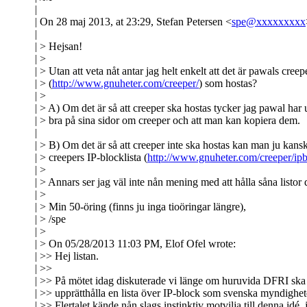
|
| On 28 maj 2013, at 23:29, Stefan Petersen <
spe@xxxxxxxxx
|
| > Hejsan!
| >
| > Utan att veta nåt antar jag helt enkelt att det är pawals creep
| > (
http://www.gnuheter.com/creeper/
) som hostas?
| >
| > A) Om det är så att creeper ska hostas tycker jag pawal har u
| > bra på sina sidor om creeper och att man kan kopiera dem.
|
| > B) Om det är så att creeper inte ska hostas kan man ju kans
| > creepers IP-blocklista (
http://www.gnuheter.com/creeper/ip
| >
| > Annars ser jag väl inte nån mening med att hålla såna listor d
| >
| > Min 50-öring (finns ju inga tioöringar längre),
| > /spe
| >
| > On 05/28/2013 11:03 PM, Elof Ofel wrote:
| >> Hej listan.
| >>
| >> På mötet idag diskuterade vi länge om huruvida DFRI ska
| >> upprätthålla en lista över IP-block som svenska myndighet
| >> Flertalet kände nån slags instinktiv motvilja till denna idé, 