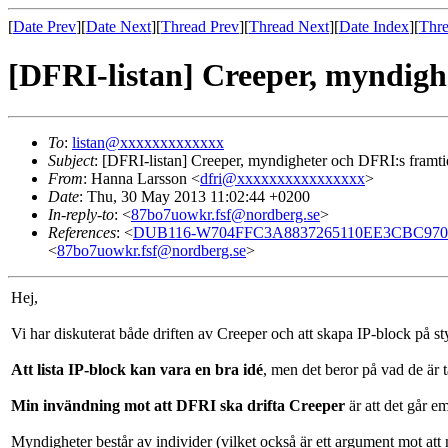
[
Date Prev
][
Date Next
][
Thread Prev
][
Thread Next
][
Date Index
][
Thre
[DFRI-listan] Creeper, myndigh
To
:
listan@xxxxxxxxxxxxx
Subject
: [DFRI-listan] Creeper, myndigheter och DFRI:s framt
From
: Hanna Larsson <
dfri@xxxxxxxxxxxxxxxx
>
Date
: Thu, 30 May 2013 11:02:44 +0200
In-reply-to
: <
87bo7uowkr.fsf@nordberg.se
>
References
: <
DUB116-W704FFC3A8837265110EE3CBC970
<
87bo7uowkr.fsf@nordberg.se
>
Hej,
Vi har diskuterat både driften av Creeper och att skapa IP-block på s
Att lista IP-block kan vara en bra idé
, men det beror på vad de är 
Min invändning mot att DFRI ska drifta Creeper
är att det går 
Myndigheter består av individer (vilket också är ett argument mot att