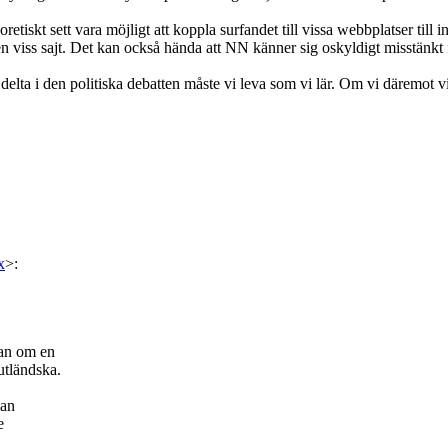
teoretiskt sett vara möjligt att koppla surfandet till vissa webbplatser t
n viss sajt. Det kan också hända att NN känner sig oskyldigt misstänkt för
elta i den politiska debatten måste vi leva som vi lär. Om vi däremot vi
x
>:
tan om en
utländska.
dan
e