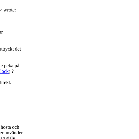
> wrote:
er
ttryckt det
ke peka på
block
) ?
irekt.
 hosta och
er använder.
jag själv