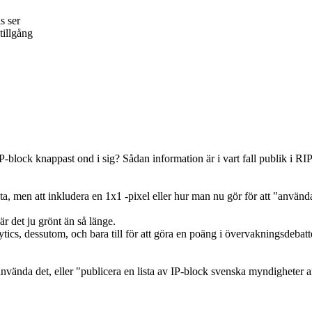
s ser
tillgång
av IP-block knappast ond i sig? Sådan information är i vart fall publik i 
sta, men att inkludera en 1x1 -pixel eller hur man nu gör för att "använd
är det ju grönt än så länge.
ytics, dessutom, och bara till för att göra en poäng i övervakningsdebatt
r använda det, eller "publicera en lista av IP-block svenska myndigheter 