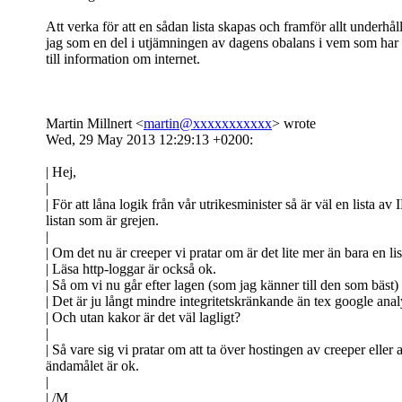
Att verka för att en sådan lista skapas och framför allt underhåll
jag som en del i utjämningen av dagens obalans i vem som har 
till information om internet.
Martin Millnert <
martin@xxxxxxxxxxx
> wrote
Wed, 29 May 2013 12:29:13 +0200:
| Hej,
|
| För att låna logik från vår utrikesminister så är väl en lista 
listan som är grejen.
|
| Om det nu är creeper vi pratar om är det lite mer än bara en li
| Läsa http-loggar är också ok.
| Så om vi nu går efter lagen (som jag känner till den som bäst) 
| Det är ju långt mindre integritetskränkande än tex google anal
| Och utan kakor är det väl lagligt?
|
| Så vare sig vi pratar om att ta över hostingen av creeper elle
ändamålet är ok.
|
| /M