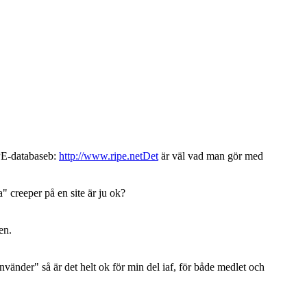
RIPE-databaseb:
http://www.ripe.netDet
är väl vad man gör med
a" creeper på en site är ju ok?
en.
använder" så är det helt ok för min del iaf, för både medlet och