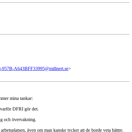
-957B-A643BFF33995@millnert.se
>
ommer mina tankar:
 varför DFRI gör det.
ing och övervakning.
 arbetsplatsen, även om man kanske tycker att de borde veta bättre.