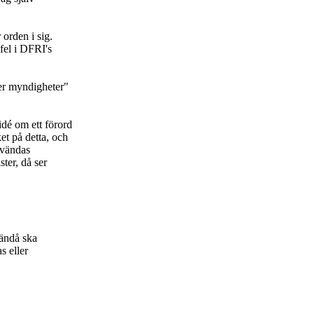
orden i sig.
fel i DFRI's
ver myndigheter"
dé om ett förord
t på detta, och
användas
ter, då ser
 ändå ska
s eller