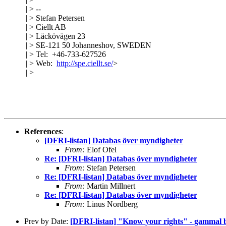
| > --
| > Stefan Petersen
| > Ciellt AB
| > Läckövägen 23
| > SE-121 50 Johanneshov, SWEDEN
| > Tel: +46-733-627526
| > Web:
http://spe.ciellt.se/
>
| >
References
:
[DFRI-listan] Databas över myndigheter
From:
Elof Ofel
Re: [DFRI-listan] Databas över myndigheter
From:
Stefan Petersen
Re: [DFRI-listan] Databas över myndigheter
From:
Martin Millnert
Re: [DFRI-listan] Databas över myndigheter
From:
Linus Nordberg
Prev by Date:
[DFRI-listan] "Know your rights" - gammal