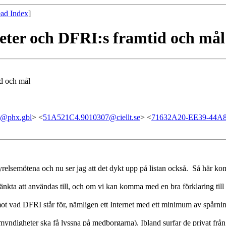
ad Index
]
eter och DFRI:s framtid och mål
id och mål
@phx.gbl
> <
51A521C4.9010307@ciellt.se
> <
71632A20-EE39-44A8
tyrelsemötena och nu ser jag att det dykt upp på listan också. Så här k
tänkta att användas till, och om vi kan komma med en bra förklaring till
emot vad DFRI står för, nämligen ett Internet med ett minimum av spårn
 myndigheter ska få lyssna på medborgarna). Ibland surfar de privat från