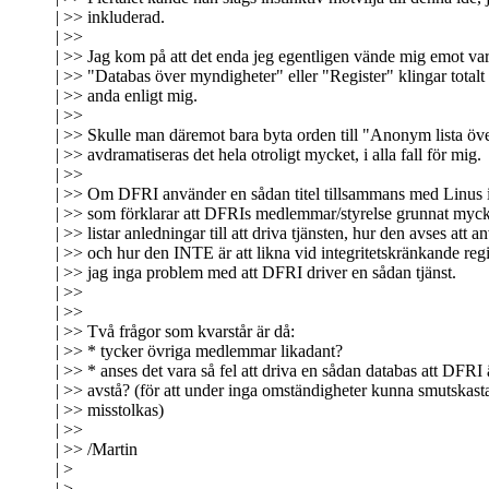
| >> inkluderad.
| >>
| >> Jag kom på att det enda jeg egentligen vände mig emot var 
| >> "Databas över myndigheter" eller "Register" klingar totalt 
| >> anda enligt mig.
| >>
| >> Skulle man däremot bara byta orden till "Anonym lista ö
| >> avdramatiseras det hela otroligt mycket, i alla fall för mig.
| >>
| >> Om DFRI använder en sådan titel tillsammans med Linus i
| >> som förklarar att DFRIs medlemmar/styrelse grunnat mycke
| >> listar anledningar till att driva tjänsten, hur den avses att 
| >> och hur den INTE är att likna vid integritetskränkande regis
| >> jag inga problem med att DFRI driver en sådan tjänst.
| >>
| >>
| >> Två frågor som kvarstår är då:
| >> * tycker övriga medlemmar likadant?
| >> * anses det vara så fel att driva en sådan databas att DFRI
| >> avstå? (för att under inga omständigheter kunna smutskasta
| >> misstolkas)
| >>
| >> /Martin
| >
| >