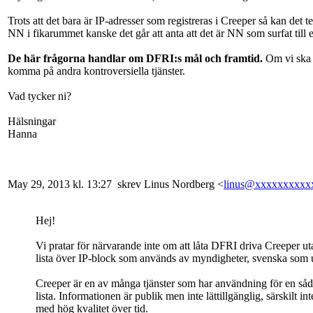
Trots att det bara är IP-adresser som registreras i Creeper så kan det 
NN i fikarummet kanske det går att anta att det är NN som surfat till e
De här frågorna handlar om DFRI:s mål och framtid.
Om vi ska d
komma på andra kontroversiella tjänster.
Vad tycker ni?
Hälsningar
Hanna
May 29, 2013 kl. 13:27 skrev Linus Nordberg <
linus@xxxxxxxxxx
Hej!
Vi pratar för närvarande inte om att låta DFRI driva Creeper u
lista över IP-block som används av myndigheter, svenska som 
Creeper är en av många tjänster som har användning för en så
lista. Informationen är publik men inte lättillgänglig, särskilt int
med hög kvalitet över tid.