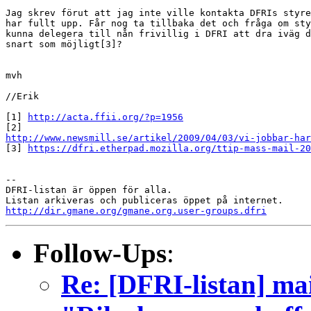
Jag skrev förut att jag inte ville kontakta DFRIs styre
har fullt upp. Får nog ta tillbaka det och fråga om sty
kunna delegera till nån frivillig i DFRI att dra iväg d
snart som möjligt[3]?

mvh

//Erik

[1] 
http://acta.ffii.org/?p=1956
http://www.newsmill.se/artikel/2009/04/03/vi-jobbar-ha

[3] 
https://dfri.etherpad.mozilla.org/ttip-mass-mail-20
-- 

DFRI-listan är öppen för alla.

http://dir.gmane.org/gmane.org.user-groups.dfri
Follow-Ups
:
Re: [DFRI-listan] mai