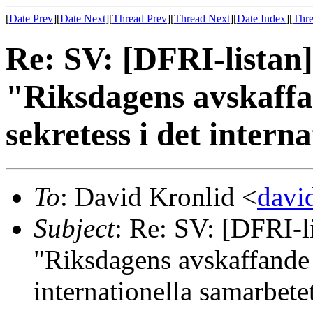
[
Date Prev
][
Date Next
][
Thread Prev
][
Thread Next
][
Date Index
][
Thre
Re: SV: [DFRI-listan]
"Riksdagens avskaff
sekretess i det intern
To
: David Kronlid <
dav
Subject
: Re: SV: [DFRI-li
"Riksdagens avskaffande
internationella samarbete