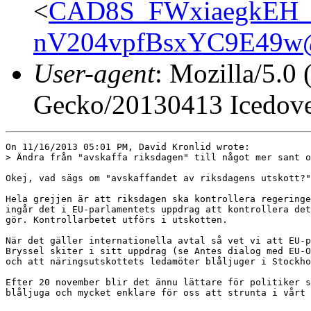
<
CAD8S_FWxiaegkEH_
nV204vpfBsxYC9E49w@
User-agent
: Mozilla/5.0
Gecko/20130413 Icedove
On 11/16/2013 05:01 PM, David Kronlid wrote:

> Ändra från "avskaffa riksdagen" till något mer sant o
Okej, vad sägs om "avskaffandet av riksdagens utskott?"
Hela grejjen är att riksdagen ska kontrollera regeringe
ingår det i EU-parlamentets uppdrag att kontrollera det
gör. Kontrollarbetet utförs i utskotten.

När det gäller internationella avtal så vet vi att EU-p
Bryssel skiter i sitt uppdrag (se Antes dialog med EU-O
och att näringsutskottets ledamöter blåljuger i Stockho
Efter 20 november blir det ännu lättare för politiker s
blåljuga och mycket enklare för oss att strunta i vårt 