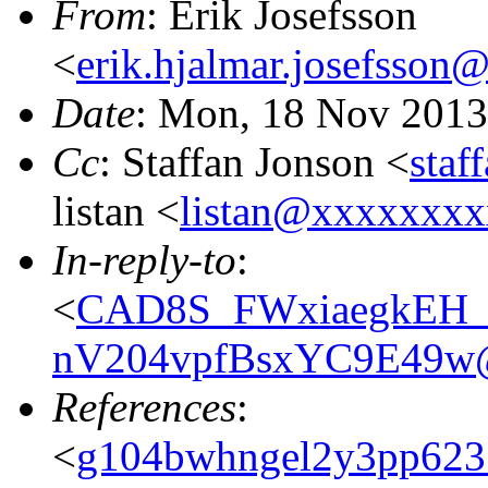
From
: Erik Josefsson
<
erik.hjalmar.josefsso
Date
: Mon, 18 Nov 2013
Cc
: Staffan Jonson <
staf
listan <
listan@xxxxxxx
In-reply-to
:
<
CAD8S_FWxiaegkEH_
nV204vpfBsxYC9E49w@
References
:
<
g104bwhngel2y3pp623