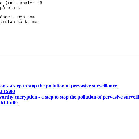
e (IRC-kanalen på

på plats.

änder. Den som

listan så kommer

 - a step to stop the pollution of pervasive surveillance
l 15:00
rthy encryption - a step to stop the pollution of pervasive surveil
kl 15:00