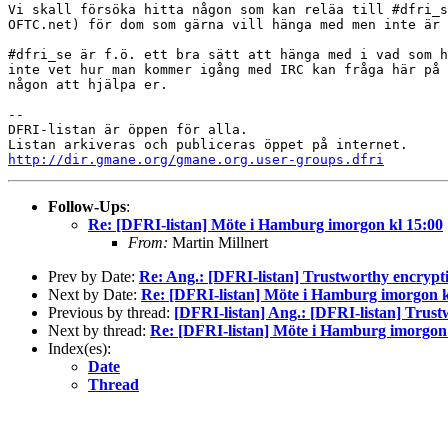
Vi skall försöka hitta någon som kan reläa till #dfri_s
OFTC.net) för dom som gärna vill hänga med men inte är 
#dfri_se är f.ö. ett bra sätt att hänga med i vad som h
inte vet hur man kommer igång med IRC kan fråga här på 
någon att hjälpa er.

-- 

DFRI-listan är öppen för alla.

http://dir.gmane.org/gmane.org.user-groups.dfri
Follow-Ups
:
Re: [DFRI-listan] Möte i Hamburg imorgon kl 15:00
From:
Martin Millnert
Prev by Date:
Re: Ang.: [DFRI-listan] Trustworthy encryption
Next by Date:
Re: [DFRI-listan] Möte i Hamburg imorgon k
Previous by thread:
[DFRI-listan] Ang.: [DFRI-listan] Trustwo
Next by thread:
Re: [DFRI-listan] Möte i Hamburg imorgon 
Index(es):
Date
Thread