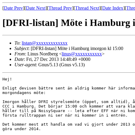
[
Date Prev
][
Date Next
][
Thread Prev
][
Thread Next
][
Date Index
][
Thre
[DFRI-listan] Möte i Hamburg 
To
:
listan@xxxxxxxxxxxxx
Subject
: [DFRI-listan] Möte i Hamburg imorgon kl 15:00
From
: Linus Nordberg <
linus@xxxxxxxxxxx
>
Date
: Fri, 27 Dec 2013 14:48:49 +0000
User-agent
: Gnus/5.13 (Gnus v5.13)
Hej!

Enligt devisen bättre sent än aldrig kommer här informa
morgondagens möte:

Imorgon håller DFRI styrelsemöte (öppet, som alltid), å
CCC i Hamburg. Det börjar 15:00 och kommer att vara kla
håller till på NoisySquare -- leta efter EFF när ni kom
första rulltrappan ni ser när ni kommer in i entrén.

Det kommer mest att handla om vad vi gjort under 2013 o
göra under 2014.
