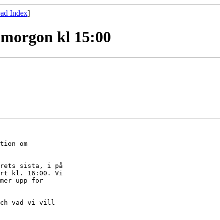
ad Index
]
imorgon kl 15:00
tion om

rets sista, i på

rt kl. 16:00. Vi

mer upp för

ch vad vi vill
