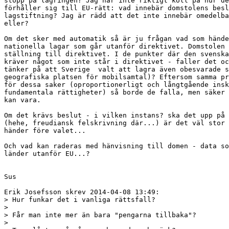
stopp på lagringen? Jag har inte riktigt koll på hur de
förhåller sig till EU-rätt: vad innebär domstolens besl
lagstiftning? Jag är rädd att det inte innebär omedelba
eller?

Om det sker med automatik så är ju frågan vad som hände
nationella lagar som går utanför direktivet. Domstolen 
ställning till direktivet. I de punkter där den svenska
kräver något som inte står i direktivet - faller det oc
tänker på att Sverige  valt att lagra även obesvarade s
geografiska platsen för mobilsamtal)? Eftersom samma pr
för dessa saker (oproportionerligt och långtgående insk
fundamentala rättigheter) så borde de falla, men säker 
kan vara.

Om det krävs beslut - i vilken instans? ska det upp på 
(hehe, freudiansk felskrivning där...) är det väl stor 
händer före valet...

Och vad kan raderas med hänvisning till domen - data so
länder utanför EU...?

Sus

Erik Josefsson skrev 2014-04-08 13:49:

> Hur funkar det i vanliga rättsfall?

> 

> Får man inte mer än bara "pengarna tillbaka"?

> 
