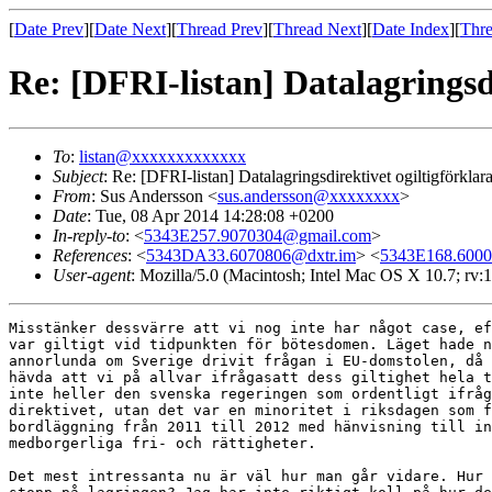
[
Date Prev
][
Date Next
][
Thread Prev
][
Thread Next
][
Date Index
][
Thre
Re: [DFRI-listan] Datalagringsdi
To
:
listan@xxxxxxxxxxxxx
Subject
: Re: [DFRI-listan] Datalagringsdirektivet ogiltigförklar
From
: Sus Andersson <
sus.andersson@xxxxxxxx
>
Date
: Tue, 08 Apr 2014 14:28:08 +0200
In-reply-to
: <
5343E257.9070304@gmail.com
>
References
: <
5343DA33.6070806@dxtr.im
> <
5343E168.6000
User-agent
: Mozilla/5.0 (Macintosh; Intel Mac OS X 10.7; rv
Misstänker dessvärre att vi nog inte har något case, ef
var giltigt vid tidpunkten för bötesdomen. Läget hade n
annorlunda om Sverige drivit frågan i EU-domstolen, då 
hävda att vi på allvar ifrågasatt dess giltighet hela t
inte heller den svenska regeringen som ordentligt ifråg
direktivet, utan det var en minoritet i riksdagen som f
bordläggning från 2011 till 2012 med hänvisning till in
medborgerliga fri- och rättigheter.

Det mest intressanta nu är väl hur man går vidare. Hur 