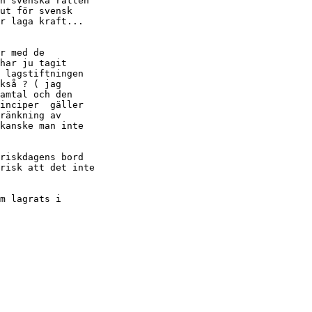
n svenska rätten

ut för svensk

r laga kraft...

r med de

har ju tagit

 lagstiftningen

kså ? ( jag

amtal och den

inciper  gäller

ränkning av

kanske man inte

riskdagens bord

risk att det inte

m lagrats i
