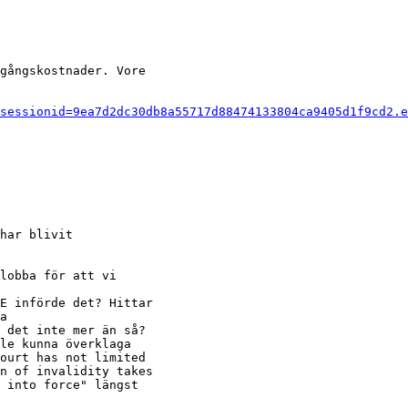
gångskostnader. Vore

sessionid=9ea7d2dc30db8a55717d88474133804ca9405d1f9cd2.e
har blivit

lobba för att vi

E införde det? Hittar

a

 det inte mer än så?

le kunna överklaga

ourt has not limited

n of invalidity takes

 into force" längst
