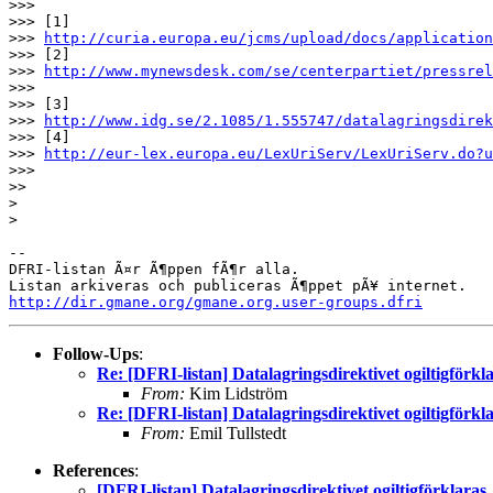
>>>

>>> [1]

>>> 
http://curia.europa.eu/jcms/upload/docs/application
>>> [2]

>>> 
http://www.mynewsdesk.com/se/centerpartiet/pressrel
>>>

>>> [3]

>>> 
http://www.idg.se/2.1085/1.555747/datalagringsdirek
>>> [4]

>>> 
http://eur-lex.europa.eu/LexUriServ/LexUriServ.do?
>>>

>>

> 

> 

--

DFRI-listan Ã¤r Ã¶ppen fÃ¶r alla.

http://dir.gmane.org/gmane.org.user-groups.dfri
Follow-Ups
:
Re: [DFRI-listan] Datalagringsdirektivet ogiltigförkl
From:
Kim Lidström
Re: [DFRI-listan] Datalagringsdirektivet ogiltigförkl
From:
Emil Tullstedt
References
:
[DFRI-listan] Datalagringsdirektivet ogiltigförklaras