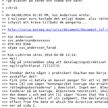
> Typ plåster på såren och sveda och värk?

> 

> //Erik

> 

> On 04/08/2014 01:45 PM, Sus Andersson wrote:

>> 3 miljoner euro kostade det enligt domen. plus rätte
>> schysst att kräva tillbaks de pengarna...

>>

>> 
http://curia.europa.eu/juris/document/document.jsf;j
>>

>> Sus Andersson

>> sus.andersson@xxxxxxxx

>> 070-953 0166

>> skype sus_andersson_farad

>>

>> Kim Lidström skrev 2014-04-08 13:14:

>>> Hej!

>>> Såg på interwebben idag att datalagringsdirektivet 
>>> ogiltigförklarat [1][2][3]

>>>

>>> Innebär detta något i praktiken? Ska/kan man börja 
>>> avskaffar det?

>>> Fick inte vi betala en massor pengar för att vi INT
>>> bara [4] som säger "Konungariket Sverige ska ersätt
>>> rättegångskostnaderna" i domslutet. Inget mer. Blev
>>> Funderar på om Sverige, åtminstone teoretiskt, skul
>>> den domen i och med att [1] säger "Given that the C
>>> the temporal effect of its judgment, the declaratio
>>> effect from the date on which the directive entered
>>> ner på sida 1.
