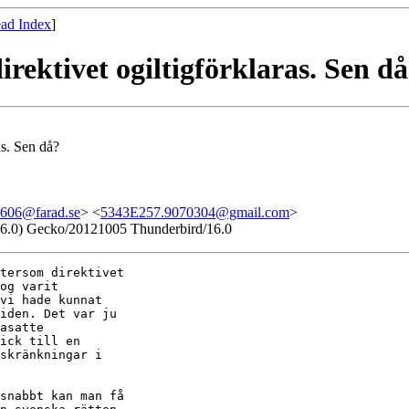
ad Index
]
rektivet ogiltigförklaras. Sen d
as. Sen då?
606@farad.se
> <
5343E257.9070304@gmail.com
>
:16.0) Gecko/20121005 Thunderbird/16.0
tersom direktivet

og varit

vi hade kunnat

iden. Det var ju

asatte

ick till en

skränkningar i

snabbt kan man få
