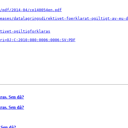
/pdf/2014-04/cp140054en.pdf
eases/datalagringsdirektivet-foerklarat-ogiltigt-av-eu-d
tivet-ogiltigforklaras
uri=OJ:C:2010:080:0006:0006:SV:PDF
aras. Sen då?
aras. Sen då?
. Sen då?