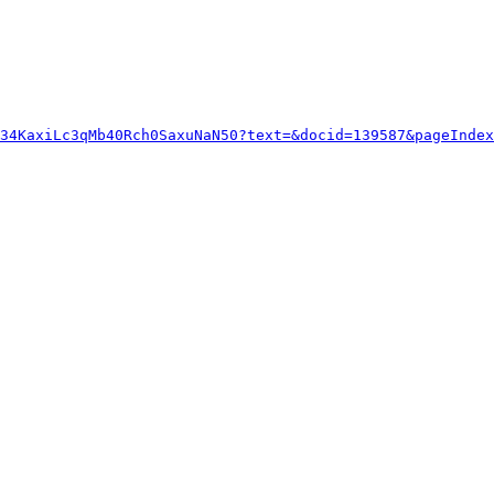
34KaxiLc3qMb40Rch0SaxuNaN50?text=&docid=139587&pageIndex