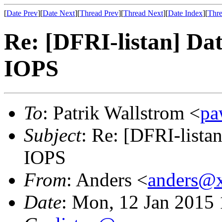
[
Date Prev
][
Date Next
][
Thread Prev
][
Thread Next
][
Date Index
][
Thre
Re: [DFRI-listan] Da
IOPS
To
: Patrik Wallstrom <
pa
Subject
: Re: [DFRI-lista
IOPS
From
: Anders <
anders@
Date
: Mon, 12 Jan 2015