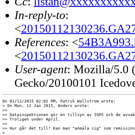
Cc
:
listan@xxxxxxxxxx
In-reply-to
:
<
20150112130236.GA27
References
: <
54B3A993.
<
20150112130236.GA27
User-agent
: Mozilla/5.0
Gecko/20100101 Icedove
On 01/12/2015 02:02 PM, Patrik Wallstrom wrote:

> On Mon, 12 Jan 2015, Anders wrote:

>>

>> Datainspektionen gör en tillsyn av IOPS och de avvak
>> Troligen under April.

>>

>> Hur går det till? Kan man "anmäla sig" som remissins
> 
