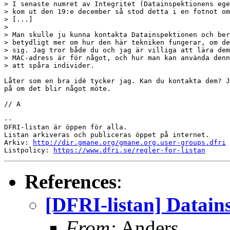
> I senaste numret av Integritet (Datainspektionens ege
> kom ut den 19:e december så stod detta i en fotnot om
> [...]

> 

> Man skulle ju kunna kontakta Datainspektionen och ber
> betydligt mer om hur den här tekniken fungerar, om de
> sig. Jag tror både du och jag är villiga att lära dem
> MAC-adress är för något, och hur man kan använda denn
> att spåra individer.

Låter som en bra idé tycker jag. Kan du kontakta dem? J
på om det blir något möte.

// A

--

DFRI-listan är öppen för alla.

Listan arkiveras och publiceras öppet på internet.

Arkiv: 
http://dir.gmane.org/gmane.org.user-groups.dfri
Listpolicy: 
https://www.dfri.se/regler-for-listan
References
:
[DFRI-listan] Datai
From:
Anders