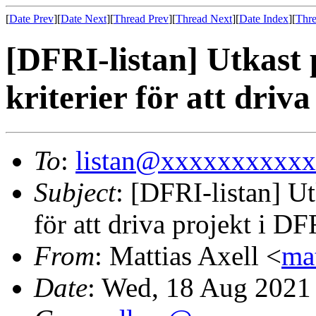
[
Date Prev
][
Date Next
][
Thread Prev
][
Thread Next
][
Date Index
][
Thre
[DFRI-listan] Utkast 
kriterier för att driv
To
:
listan@xxxxxxxxxx
Subject
: [DFRI-listan] Ut
för att driva projekt i DF
From
: Mattias Axell <
ma
Date
: Wed, 18 Aug 2021