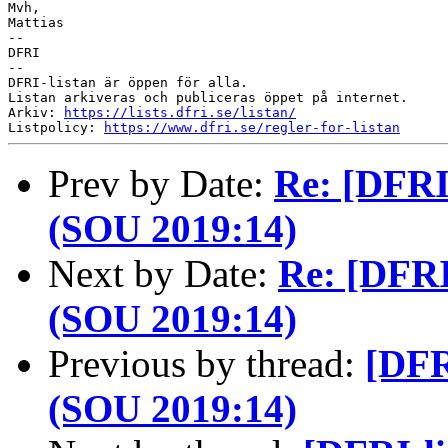
Mvh,

Mattias

--

DFRI

--

DFRI-listan är öppen för alla.

Listan arkiveras och publiceras öppet på internet.

Arkiv: 
https://lists.dfri.se/listan/
Listpolicy: 
https://www.dfri.se/regler-for-listan
Prev by Date:
Re: [DFRI-
(SOU 2019:14)
Next by Date:
Re: [DFRI-
(SOU 2019:14)
Previous by thread:
[DFRI
(SOU 2019:14)