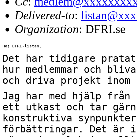
Cc
:
medlem@xxxxxxxx
Delivered-to
:
listan@xx
Organization
: DFRI.se
Hej DFRI-listan,

Det har tidigare pratat
hur medlemmar och
bliva
och driva projekt inom 
Jag har med hjälp från 
ett utkast och tar
gärn
konstruktiva synpunkter
förbättringar. Det är i