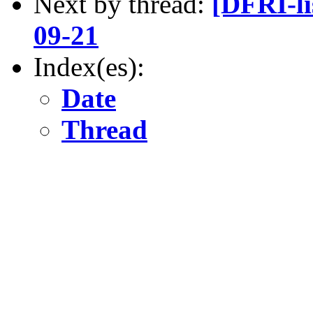
Next by thread:
[DFRI-li
09-21
Index(es):
Date
Thread