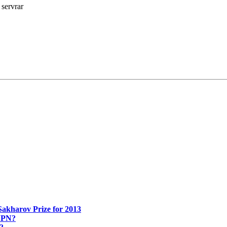
 servrar
Sakharov Prize for 2013
 VPN?