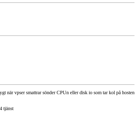
 drygt när vpser smattrar sönder CPUn eller disk io som tar kol på hosten
4 tjänst