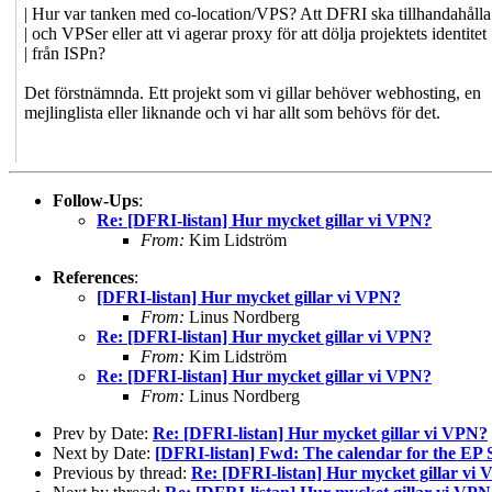
| Hur var tanken med co-location/VPS? Att DFRI ska tillhandahålla
| och VPSer eller att vi agerar proxy för att dölja projektets identitet
| från ISPn?
Det förstnämnda. Ett projekt som vi gillar behöver webhosting, en
mejlinglista eller liknande och vi har allt som behövs för det.
Follow-Ups
:
Re: [DFRI-listan] Hur mycket gillar vi VPN?
From:
Kim Lidström
References
:
[DFRI-listan] Hur mycket gillar vi VPN?
From:
Linus Nordberg
Re: [DFRI-listan] Hur mycket gillar vi VPN?
From:
Kim Lidström
Re: [DFRI-listan] Hur mycket gillar vi VPN?
From:
Linus Nordberg
Prev by Date:
Re: [DFRI-listan] Hur mycket gillar vi VPN?
Next by Date:
[DFRI-listan] Fwd: The calendar for the EP 
Previous by thread:
Re: [DFRI-listan] Hur mycket gillar vi