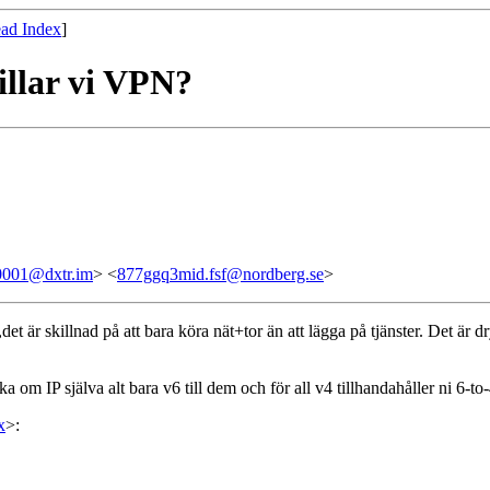
ad Index
]
illar vi VPN?
001@dxtr.im
> <
877ggq3mid.fsf@nordberg.se
>
r,det är skillnad på att bara köra nät+tor än att lägga på tjänster. Det är
om IP själva alt bara v6 till dem och för all v4 tillhandahåller ni 6-to-
x
>: