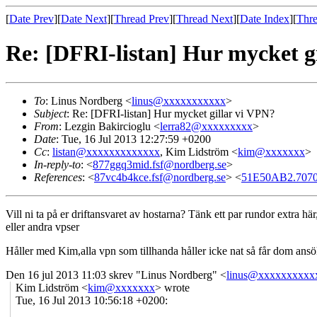
[
Date Prev
][
Date Next
][
Thread Prev
][
Thread Next
][
Date Index
][
Thre
Re: [DFRI-listan] Hur mycket g
To
: Linus Nordberg <
linus@xxxxxxxxxxx
>
Subject
: Re: [DFRI-listan] Hur mycket gillar vi VPN?
From
: Lezgin Bakircioglu <
lerra82@xxxxxxxxx
>
Date
: Tue, 16 Jul 2013 12:27:59 +0200
Cc
:
listan@xxxxxxxxxxxxx
, Kim Lidström <
kim@xxxxxxx
>
In-reply-to
: <
877ggq3mid.fsf@nordberg.se
>
References
: <
87vc4b4kce.fsf@nordberg.se
> <
51E50AB2.7070
Vill ni ta på er driftansvaret av hostarna? Tänk ett par rundor extra hä
eller andra vpser
Håller med Kim,alla vpn som tillhanda håller icke nat så får dom ansöka 
Den 16 jul 2013 11:03 skrev "Linus Nordberg" <
linus@xxxxxxxxxx
Kim Lidström <
kim@xxxxxxx
> wrote
Tue, 16 Jul 2013 10:56:18 +0200: