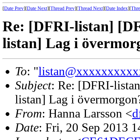
[
Date Prev
][
Date Next
][
Thread Prev
][
Thread Next
][
Date Index
][
Thre
Re: [DFRI-listan] [D
listan] Lag i övermo
To
: "
listan@xxxxxxxxxx
Subject
: Re: [DFRI-lista
listan] Lag i övermorgon
From
: Hanna Larsson <
d
Date
: Fri, 20 Sep 2013 