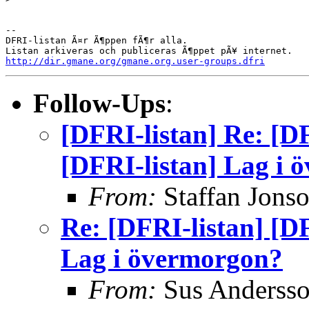
--

DFRI-listan Ã¤r Ã¶ppen fÃ¶r alla.

http://dir.gmane.org/gmane.org.user-groups.dfri
Follow-Ups
:
[DFRI-listan] Re: [DF
[DFRI-listan] Lag i 
From:
Staffan Jons
Re: [DFRI-listan] [DF
Lag i övermorgon?
From:
Sus Anderss