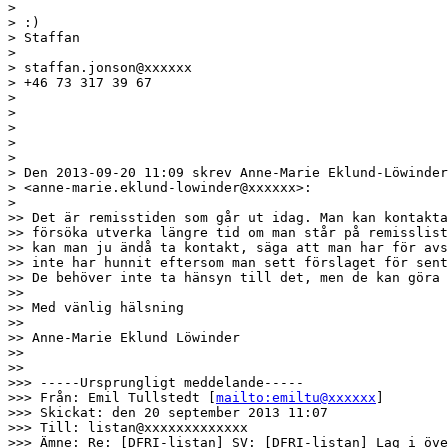
> 

> :)

> Staffan 

> 

> staffan.jonson@xxxxxx

> +46 73 317 39 67

> 

> 

> 

> 

> 

> Den 2013-09-20 11:09 skrev Anne-Marie Eklund-Löwinder

> <anne-marie.eklund-lowinder@xxxxxx>:

> 

>> Det är remisstiden som går ut idag. Man kan kontakta
>> försöka utverka längre tid om man står på remisslist
>> kan man ju ändå ta kontakt, säga att man har för avs
>> inte har hunnit eftersom man sett förslaget för sent
>> De behöver inte ta hänsyn till det, men de kan göra 
>> 

>> Med vänlig hälsning

>> 

>> Anne-Marie Eklund Löwinder

>> 

>> 

>>> -----Ursprungligt meddelande-----

>>> Från: Emil Tullstedt [
mailto:emiltu@xxxxxx
]

>>> Skickat: den 20 september 2013 11:07

>>> Till: listan@xxxxxxxxxxxxx

>>> Ämne: Re: [DFRI-listan] SV: [DFRI-listan] Lag i öve