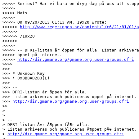
>>>>> Seriöst? Har vi bara en dryg dag på oss att stopp
>>>>> 

>>>>> Mats

>>>>> 

>>>>> On 09/20/2013 01:13 AM, 19x20 wrote:

>>>>>> 
http://www.regeringen.se/content/1/c6/21/81/01/a
>>>>>> 

>>>>>> /19x20

>>>>>> 

>>>>> 

>>>>> -- DFRI-listan är öppen för alla. Listan arkivera
>>>>> öppet på internet.

>>>>> 
http://dir.gmane.org/gmane.org.user-groups.dfri
>>>> 

>>> 

>>> * Unknown Key

>>> * 0xBBBAD2B3(L)

>>> 

>>> --

>>> DFRI-listan är öppen för alla.

>>> Listan arkiveras och publiceras öppet på internet.

>>> 
http://dir.gmane.org/gmane.org.user-groups.dfri
>> 

> 

> 

> --

> DFRI-listan Ã¤r Ã¶ppen fÃ¶r alla.

> Listan arkiveras och publiceras Ã¶ppet pÃ¥ internet.

> 
http://dir.gmane.org/gmane.org.user-groups.dfri
> 
