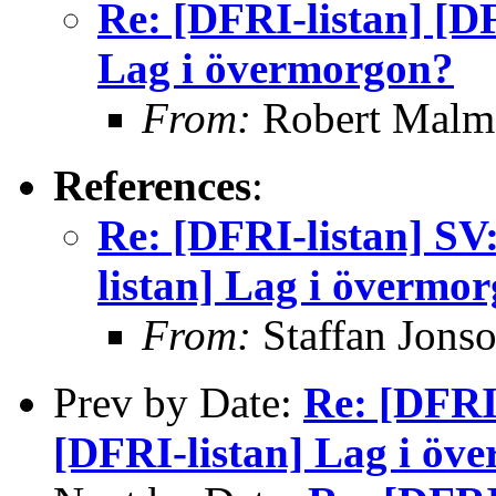
Re: [DFRI-listan] [DF
Lag i övermorgon?
From:
Robert Malm
References
:
Re: [DFRI-listan] SV
listan] Lag i övermo
From:
Staffan Jons
Prev by Date:
Re: [DFRI-
[DFRI-listan] Lag i öv