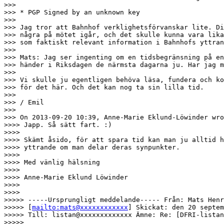
>>> 

>>> * PGP Signed by an unknown key

>>> 

>>> Jag tror att Bahnhof verklighetsförvanskar lite. Di
>>> några på mötet igår, och det skulle kunna vara lika
>>> som faktiskt relevant information i Bahnhofs yttran
>>> 

>>> Mats: Jag ser ingenting om en tidsbegränsning på en
>>> händer i Riksdagen de närmsta dagarna ju. Har jag m
>>> 

>>> Vi skulle ju egentligen behöva läsa, fundera och ko
>>> för det här. Och det kan nog ta sin lilla tid.

>>> 

>>> / Emil

>>> 

>>> On 2013-09-20 10:39, Anne-Marie Eklund-Löwinder wro
>>>> Japp. Så sätt fart. :)

>>>> 

>>>> Skämt åsido, för att spara tid kan man ju alltid h
>>>> yttrande om man delar deras synpunkter.

>>>> 

>>>> Med vänlig hälsning

>>>> 

>>>> Anne-Marie Eklund Löwinder

>>>> 

>>>> 

>>>>> -----Ursprungligt meddelande----- Från: Mats Henr
>>>>> [
mailto:mats@xxxxxxxxxxxx
] Skickat: den 20 septem
>>>>> Till: listan@xxxxxxxxxxxxx Ämne: Re: [DFRI-listan
>>>>> 
