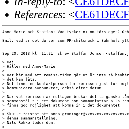
In-reply-to
: <
CE61DECF.2
References
: <
CE61DECF.2
Anne-Marie och Staffan: Vad tycker ni om förslaget? Och
Emil: vad är det du ser som PR-skitsnack i Bahnhofs ytt
Sep 20, 2013 kl. 11:21  skrev Staffan Jonson <staffan.j
> Hej

> Håller med Anne-Marie

> 

> Det här med att remiss-tiden går ut är inte så benhår
> det kan låta. 

> Det finns en kontaktperson för remissen just för möjl
> kommunicera synpunkter, också efter datum.

> 

> När väl remissen är mottagen brukar det ta ganska lån
> sammanställs i ett dokument som sammanfattar alla rem
> finns god möjlighet att komma in i det dokumentet.

> 

> Skulle *gissa* att anna.graninger@xxxxxxxxxxxxxxxxxxx
> denna sammanställning.

> Nils Rekke leder den.

> 
