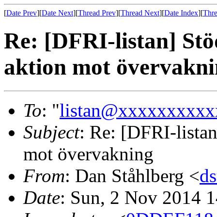
[
Date Prev
][
Date Next
][
Thread Prev
][
Thread Next
][
Date Index
][
Thre
Re: [DFRI-listan] Stöd
aktion mot övervakn
To
: "
listan@xxxxxxxxxx
Subject
: Re: [DFRI-listan
mot övervakning
From
: Dan Ståhlberg <
d
Date
: Sun, 2 Nov 2014 