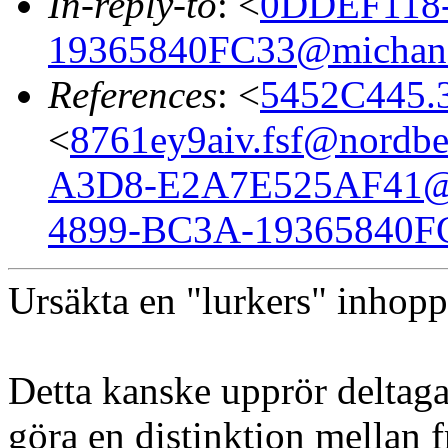
In-reply-to
: <
0DDEF118-
19365840FC33@michane
References
: <
5452C445.
<
8761ey9aiv.fsf@nordbe
A3D8-E2A7E525AF41@
4899-BC3A-19365840F
Ursäkta en "lurkers" inhopp
Detta kanske upprör deltaga
göra en distinktion mellan fr