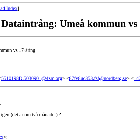
ad Index
]
n] Dataintrång: Umeå kommun vs 
ommun vs 17-åring
<
5510198D.5030901@4zm.org
> <
87fv8uc353.fsf@nordberg.se
> <
14
,
n igen (det är om två månader) ?
xx
>
: