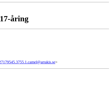
17-åring
27179545.3755.1.camel@arrakis.se
>