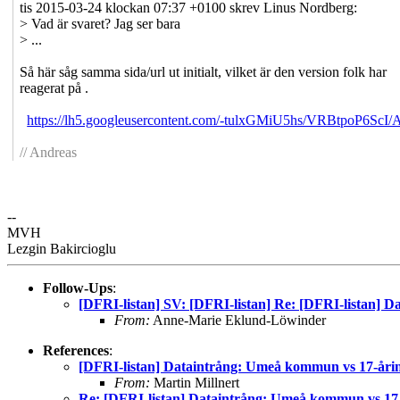
tis 2015-03-24 klockan 07:37 +0100 skrev Linus Nordberg:
> Vad är svaret? Jag ser bara
> ...
Så här såg samma sida/url ut initialt, vilket är den version folk har
reagerat på .
https://lh5.googleusercontent.com/-tulxGMiU5hs/VRBtpoP6
// Andreas
--
MVH
Lezgin Bakircioglu
Follow-Ups
:
[DFRI-listan] SV: [DFRI-listan] Re: [DFRI-listan] 
From:
Anne-Marie Eklund-Löwinder
References
:
[DFRI-listan] Dataintrång: Umeå kommun vs 17-åri
From:
Martin Millnert
Re: [DFRI-listan] Dataintrång: Umeå kommun vs 17