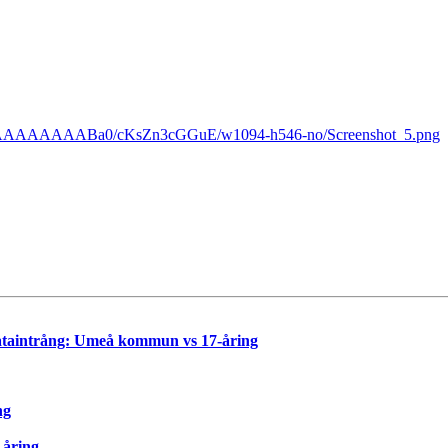
ScI/AAAAAAAABa0/cKsZn3cGGuE/w1094-h546-no/Screenshot_5.png
Dataintrång: Umeå kommun vs 17-åring
ng
-åring