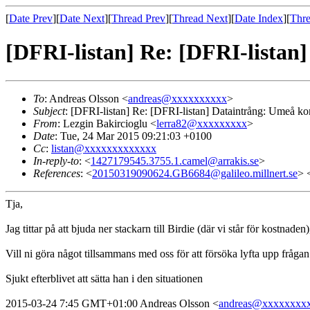
[
Date Prev
][
Date Next
][
Thread Prev
][
Thread Next
][
Date Index
][
Thre
[DFRI-listan] Re: [DFRI-lista
To
: Andreas Olsson <
andreas@xxxxxxxxxx
>
Subject
: [DFRI-listan] Re: [DFRI-listan] Dataintrång: Umeå k
From
: Lezgin Bakircioglu <
lerra82@xxxxxxxxx
>
Date
: Tue, 24 Mar 2015 09:21:03 +0100
Cc
:
listan@xxxxxxxxxxxxx
In-reply-to
: <
1427179545.3755.1.camel@arrakis.se
>
References
: <
20150319090624.GB6684@galileo.millnert.se
> 
Tja,
Jag tittar på att bjuda ner stackarn till Birdie (där vi står för kostnaden)
Vill ni göra något tillsammans med oss för att försöka lyfta upp fråga
Sjukt efterblivet att sätta han i den situationen
2015-03-24 7:45 GMT+01:00 Andreas Olsson
<
andreas@xxxxxxxx