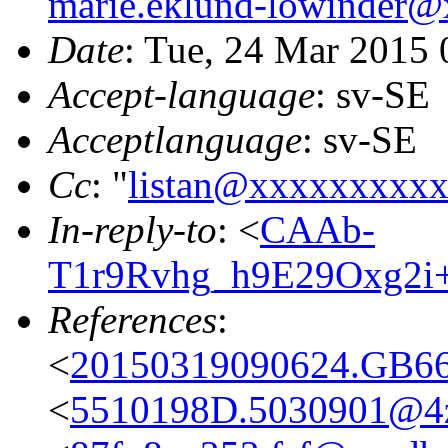
marie.eklund-lowinder
Date
: Tue, 24 Mar 2015
Accept-language
: sv-SE
Acceptlanguage
: sv-SE
Cc
: "
listan@xxxxxxxxx
In-reply-to
: <
CAAb-
T1r9Rvhg_h9E29Oxg2i
References
:
<
20150319090624.GB668
<
5510198D.5030901@4