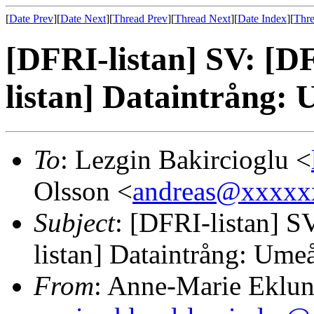
[
Date Prev
][
Date Next
][
Thread Prev
][
Thread Next
][
Date Index
][
Thre
[DFRI-listan] SV: [D
listan] Dataintrång:
To
: Lezgin Bakircioglu <
Olsson <
andreas@xxxxx
Subject
: [DFRI-listan] S
listan] Dataintrång: Um
From
: Anne-Marie Eklu