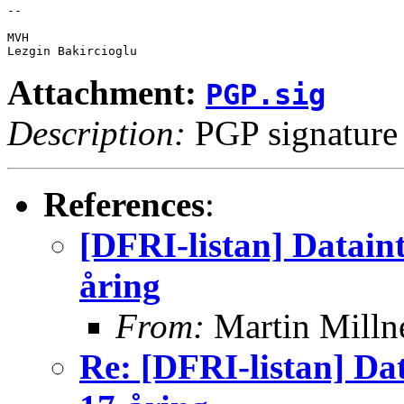
-- 

MVH

Attachment:
PGP.sig
Description:
PGP signature
References
:
[DFRI-listan] Datai
åring
From:
Martin Milln
Re: [DFRI-listan] D