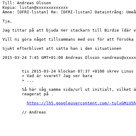
Till: Andreas Olsson

Kopia: listan@xxxxxxxxxxxxx

Ämne: [DFRI-listan] Re: [DFRI-listan] Dataintrång: Umeå
Tja,

Jag tittar på att bjuda ner stackarn till Birdie (där v
Vill ni göra något tillsammans med oss för att försöka 
Sjukt efterblivet att sätta han i den situationen 

2015-03-24 7:45 GMT+01:00 Andreas Olsson <andreas@xxxxx
	tis 2015-03-24 klockan 07:37 +0100 skrev Linus Nordberg:

	> Vad är svaret? Jag ser bara

	> ...

	Så här såg samma sida/url ut initialt, vilket är den version folk har

	reagerat på .

https://lh5.googleusercontent.com/-tulxGMiU5h
	// Andreas
