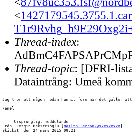
<
87fv8uc353.fsf@nordbe
<
1427179545.3755.1.cam
T1r9Rvhg_h9E29Oxg2i
Thread-index
:
AdBmC4FAPSAPrCMpR
Thread-topic
: [DFRI-list
Dataintrång: Umeå komm
Jag tror att någon redan hunnit före när det gäller att
/amel

-----Ursprungligt meddelande-----

Från: Lezgin Bakircioglu [
mailto:lerra82@xxxxxxxxx
] 

Skickat: den 24 mars 2015 09:21
