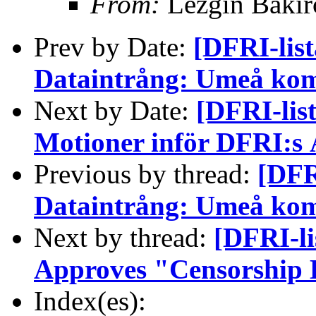
From:
Lezgin Bakir
Prev by Date:
[DFRI-list
Dataintrång: Umeå kom
Next by Date:
[DFRI-lis
Motioner inför DFRI:s 
Previous by thread:
[DFR
Dataintrång: Umeå kom
Next by thread:
[DFRI-l
Approves "Censorship B
Index(es):