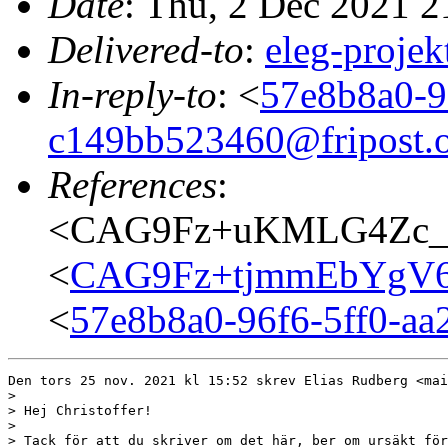
Date
: Thu, 2 Dec 2021 
Delivered-to
:
eleg-proj
In-reply-to
: <
57e8b8a0-9
c149bb523460@fripost.
References
:
<CAG9Fz+uKMLG4Zc_=
<
CAG9Fz+tjmmEbYgV6
<
57e8b8a0-96f6-5ff0-aa
Den tors 25 nov. 2021 kl 15:52 skrev Elias Rudberg <mai
>

> Hej Christoffer!

>

> Tack för att du skriver om det här, ber om ursäkt för