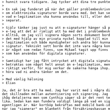
> hunnit svara tidigare. Jag tycker att dina tre punkte
>

> En sak jag funderat på när det gäller problembeskrivn
> om elektroniska signaturer borde vara med. Det kan se
> vad e-legitimation ska kunna användas till, eller det
> separat.

>

> Själv tänker jag just nu att e-signaturer hänger så p
> e-leg att det är rimligt att ha med det i problembesk
> Alltså, om jag vill signera någon sorts dokument bord
> det med hjälp av min privata nyckel kopplad till min 
> legitimation och både myndigheter och andra bör kunna
> signatur. Tekniskt sett borde det inte vara några kon
> är något som redan finns, som Mikael tagit upp finns 
> som kan användas för digitala signaturer.

>

> Samtidigt har jag fått intrycket att digitala signatu
> betraktas som något helt annat än e-legitimation, men
> riktigt varför, för mig verkar de sakerna hänga ihop.
> höra vad ni andra tänker om det.

>

> Med vänlig hälsning

> Elias

Ja, det är bra att ha med. Jag har varit med i några di
det skillnaden mellan autentisering och signering. Jag 
ihåg detaljerna men som Cynthia säger så är det rent te
lika. Sedan kan man fundera väldigt länga på vad en sig
egentligen är. När kortköp bekräftas med mobild bank-id
när jag "signerar" en blankett från försäkringskassan m