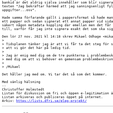
bankid är det aldrig själva innehåller som blir signera
texten "Jag bekräftar härmed att jag sanningsenligt fyl
uppgifter...osv".

Hade samma förfarande gällt i pappersformat så hade man
ett papper och sedan signerat ett annat papper vid sida
säkert någon metadata koppling där emellan men det får 
till, varför får jag inte signera exakt det som ska sig
Den lör 27 nov. 2021 kl 14:18 skrev Mikael Odhage <mika
>

> Tidsplanen tänker jag är att vi får ta det steg för s
> att vi gör det här på ledig tid.

>

> Jag är enig med dig om de tre punkterna i problembesk
> med dig om att vi behöver en gemensam problembeskrivn
>

> /Mikael

Det håller jag med om. Vi tar det så som det kommer.

Med vänlig hälsning

-- 

Christoffer Holmstedt

Listan för diskussion om fri och öppen e-legitimation ä
Listan arkiveras och publiceras öppet på internet.

Arkiv: 
https://lists.dfri.se/eleg-projekt/