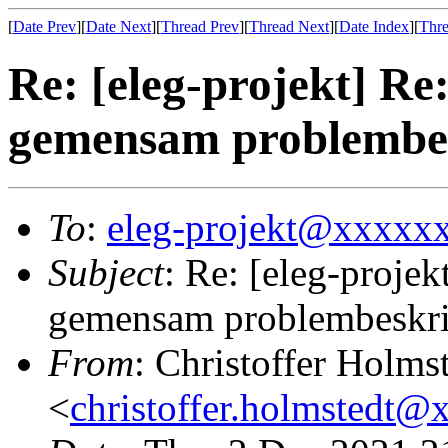
[
Date Prev
][
Date Next
][
Thread Prev
][
Thread Next
][
Date Index
][
Thre
Re: [eleg-projekt] Re
gemensam problembe
To
:
eleg-projekt@xxxxx
Subject
: Re: [eleg-projek
gemensam problembeskr
From
: Christoffer Holms
<
christoffer.holmstedt