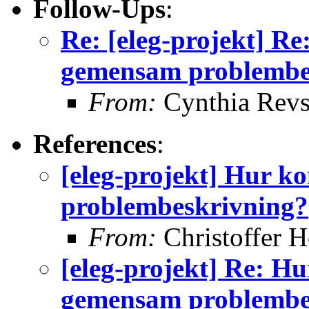
Follow-Ups
:
Re: [eleg-projekt] Re
gemensam problembe
From:
Cynthia Rev
References
:
[eleg-projekt] Hur k
problembeskrivning?
From:
Christoffer H
[eleg-projekt] Re: Hu
gemensam problembe