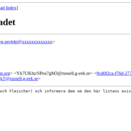
ad Index
]
adet
eg-projekt@xxxxxxxxxxxxx
>
t.org
> <Yk7UKhz/SPea7gM3@russell.g-eek.se> <
9cd0f2ca-f76d-27
T@russell.g-eek.se
>
 och Fleischer)
och informera dem om den här listans exi