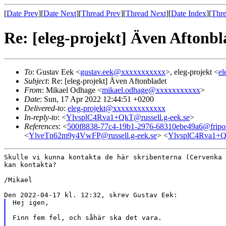
[
Date Prev
][
Date Next
][
Thread Prev
][
Thread Next
][
Date Index
][
Thre
Re: [eleg-projekt] Även Aftonbl
To
: Gustav Eek <
gustav.eek@xxxxxxxxxxx
>, eleg-projekt <
el
Subject
: Re: [eleg-projekt] Även Aftonbladet
From
: Mikael Odhage <
mikael.odhage@xxxxxxxxxxx
>
Date
: Sun, 17 Apr 2022 12:44:51 +0200
Delivered-to
:
eleg-projekt@xxxxxxxxxxxxx
In-reply-to
: <
YlvsplC4Rva1+QkT@russell.g-eek.se
>
References
: <
500f8838-77c4-19b1-2976-68310ebe49a6@fripos
<
YlveTn62m9y4VwFP@russell.g-eek.se
> <
YlvsplC4Rva1+Qk
Skulle vi kunna kontakta de här skribenterna (Cervenka
kan kontakta?
/Mikael

Hej igen,

Finn fem fel, och såhär ska det vara.
