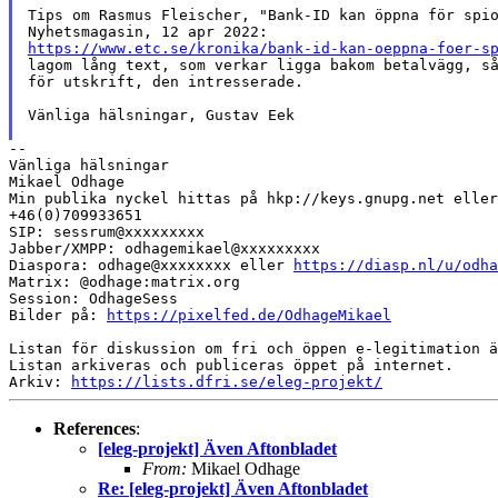
Tips om Rasmus Fleischer, "Bank-ID kan öppna för spio
https://www.etc.se/kronika/bank-id-kan-oeppna-foer-s
lagom lång text, som verkar ligga bakom betalvägg, så
för utskrift, den intresserade.

Vänliga hälsningar, Gustav Eek

--

Vänliga hälsningar

Mikael Odhage

Min publika nyckel hittas på hkp://keys.gnupg.net eller
+46(0)709933651

SIP: sessrum@xxxxxxxxx

Jabber/XMPP: odhagemikael@xxxxxxxxx

Diaspora: odhage@xxxxxxxx eller 
https://diasp.nl/u/odha
Matrix: @odhage:matrix.org

Session: OdhageSess

Bilder på: 
https://pixelfed.de/OdhageMikael
Listan för diskussion om fri och öppen e-legitimation ä
Listan arkiveras och publiceras öppet på internet.

Arkiv: 
https://lists.dfri.se/eleg-projekt/
References
:
[eleg-projekt] Även Aftonbladet
From:
Mikael Odhage
Re: [eleg-projekt] Även Aftonbladet