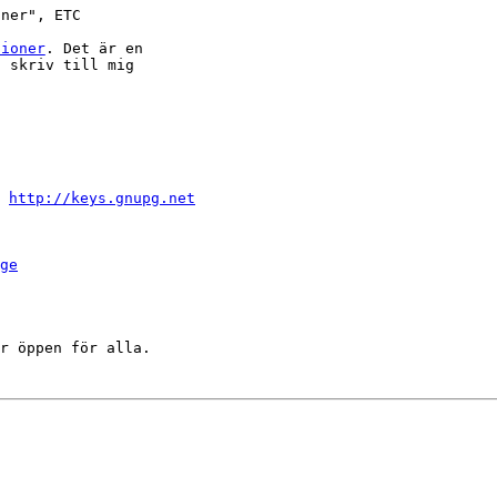
ner", ETC

pioner
. Det är en

 skriv till mig

 
http://keys.gnupg.net
ge
r öppen för alla.
