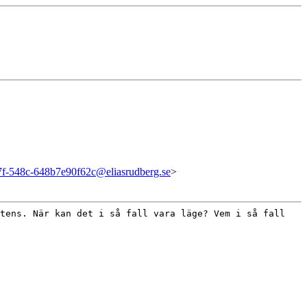
7f-548c-648b7e90f62c@eliasrudberg.se
>
stens. När kan det i så fall
vara läge? Vem i så fall