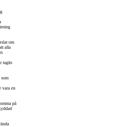
ng
a
årning
rslat om
tt alla
om
 tagits
g som
e vara en
 komma på
skyddad
 vända