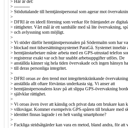
> Här är det:
> -----------
> Stöduttalande till hemtjänstpersonal som agerar mot övervakni
>
> DFRI är en ideell förening som verkar för främjandet av digital
> rättigheter. Vårt mål är ett samhälle med så lite övervakning, sp
> och avlyssning som möjligt.
>
> Vi stöder därför hemtjänstpersonalen på Södermalm som har va
> blockad mot tidsersättningssystemet ParaGå. Systemet innebär a
> hemtjänstarbetare måste arbeta med en GPS-utrustad telefon s
> registrerar exakt var och hur snabbt arbetsuppgifter utförs. De
> anställda känner sig hela tiden övervakade och ingen hänsyn har
> till deras personliga integritet.
>
> DFRI oroas av den trend mot integritetskränkande övervaknin
> anställda allt oftare förväntas underkasta sig. Vi anser att
> hemtjänstpersonalens krav på att slippa GPS-övervakning bord
> självklar rättighet.
>
> Vi oroas även över att känslig och privat data om brukare kan
> villovägar. Kommer exempelvis GPS-spåren till brukare med 
> identitet finnas lagrade i en helt vanlig smartphone?
>
> Fackliga stridsåtgärder kan vara en metod, bland andra, för att