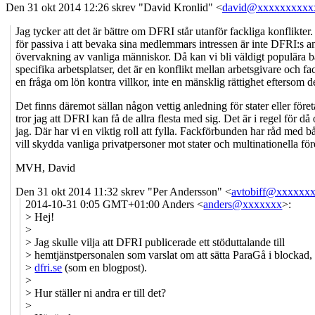
Den 31 okt 2014 12:26 skrev "David Kronlid" <
david@xxxxxxxxxx
Jag tycker att det är bättre om DFRI står utanför fackliga konflikte
för passiva i att bevaka sina medlemmars intressen är inte DFRI:s an
övervakning av vanliga människor. Då kan vi bli väldigt populära båd
specifika arbetsplatser, det är en konflikt mellan arbetsgivare och f
en fråga om lön kontra villkor, inte en mänsklig rättighet eftersom 
Det finns däremot sällan någon vettig anledning för stater eller för
tror jag att DFRI kan få de allra flesta med sig. Det är i regel för
jag. Där har vi en viktig roll att fylla. Fackförbunden har råd med 
vill skydda vanliga privatpersoner mot stater och multinationella för
MVH, David
Den 31 okt 2014 11:32 skrev "Per Andersson" <
avtobiff@xxxxxx
2014-10-31 0:05 GMT+01:00 Anders <
anders@xxxxxxx
>:
> Hej!
>
> Jag skulle vilja att DFRI publicerade ett stöduttalande till
> hemtjänstpersonalen som varslat om att sätta ParaGå i blockad,
>
dfri.se
(som en blogpost).
>
> Hur ställer ni andra er till det?
>