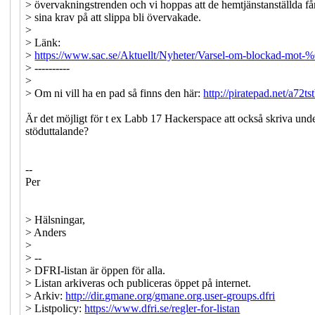
> övervakningstrenden och vi hoppas att de hemtjänstanställda f
> sina krav på att slippa bli övervakade.
>
> Länk:
>
https://www.sac.se/Aktuellt/Nyheter/Varsel-om-blockad-m
> ----------
>
> Om ni vill ha en pad så finns den här:
http://piratepad.net/a72t
Är det möjligt för t ex Labb 17 Hackerspace att också skriva unde
stöduttalande?
--
Per
> Hälsningar,
> Anders
>
> --
> DFRI-listan är öppen för alla.
> Listan arkiveras och publiceras öppet på internet.
> Arkiv:
http://dir.gmane.org/gmane.org.user-groups.dfri
> Listpolicy:
https://www.dfri.se/regler-for-listan