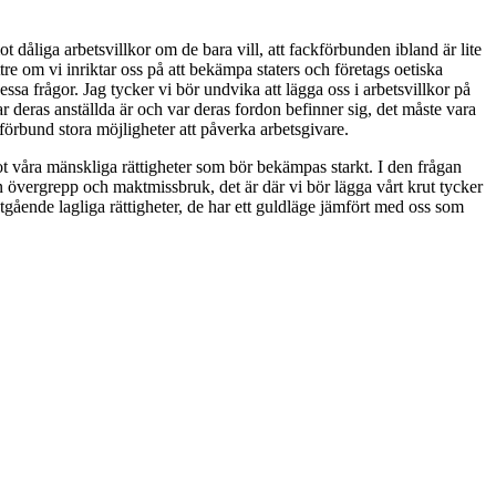
 dåliga arbetsvillkor om de bara vill, att fackförbunden ibland är lite
re om vi inriktar oss på att bekämpa staters och företags oetiska
sa frågor. Jag tycker vi bör undvika att lägga oss i arbetsvillkor på
ar deras anställda är och var deras fordon befinner sig, det måste vara
förbund stora möjligheter att påverka arbetsgivare.
mot våra mänskliga rättigheter som bör bekämpas starkt. I den frågan
ån övergrepp och maktmissbruk, det är där vi bör lägga vårt krut tycker
tgående lagliga rättigheter, de har ett guldläge jämfört med oss som