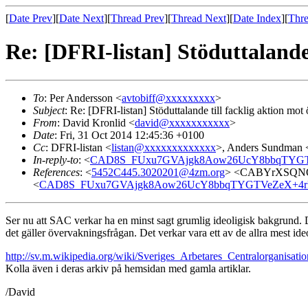
[
Date Prev
][
Date Next
][
Thread Prev
][
Thread Next
][
Date Index
][
Thre
Re: [DFRI-listan] Stöduttalande
To
: Per Andersson <
avtobiff@xxxxxxxxx
>
Subject
: Re: [DFRI-listan] Stöduttalande till facklig aktion mo
From
: David Kronlid <
david@xxxxxxxxxxx
>
Date
: Fri, 31 Oct 2014 12:45:36 +0100
Cc
: DFRI-listan <
listan@xxxxxxxxxxxxx
>, Anders Sundman 
In-reply-to
: <
CAD8S_FUxu7GVAjgk8Aow26UcY8bbqTYGTV
References
: <
5452C445.3020201@4zm.org
> <CABYrXSQNO
<
CAD8S_FUxu7GVAjgk8Aow26UcY8bbqTYGTVeZeX+4rHy
Ser nu att SAC verkar ha en minst sagt grumlig ideoligisk bakgrund. 
det gäller övervakningsfrågan. Det verkar vara ett av de allra mest id
http://sv.m.wikipedia.org/wiki/Sveriges_Arbetares_Centralorganisatio
Kolla även i deras arkiv på hemsidan med gamla artiklar.
/David