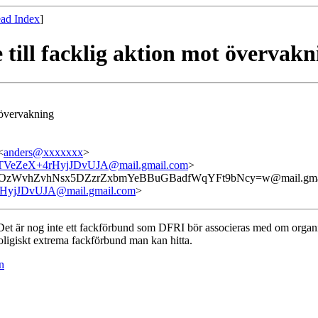
ad Index
]
 till facklig aktion mot övervakn
t övervakning
<
anders@xxxxxxx
>
eZeX+4rHyjJDvUJA@mail.gmail.com
>
zWvhZvhNsx5DZzrZxbmYeBBuGBadfWqYFt9bNcy=w@mail.gma
jJDvUJA@mail.gmail.com
>
Det är nog inte ett fackförbund som DFRI bör associeras med om organi
eoligiskt extrema fackförbund man kan hitta.
n