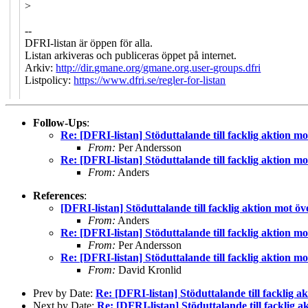
>
--
DFRI-listan är öppen för alla.
Listan arkiveras och publiceras öppet på internet.
Arkiv:
http://dir.gmane.org/gmane.org.user-groups.dfri
Listpolicy:
https://www.dfri.se/regler-for-listan
Follow-Ups
:
Re: [DFRI-listan] Stöduttalande till facklig aktion m
From:
Per Andersson
Re: [DFRI-listan] Stöduttalande till facklig aktion m
From:
Anders
References
:
[DFRI-listan] Stöduttalande till facklig aktion mot ö
From:
Anders
Re: [DFRI-listan] Stöduttalande till facklig aktion m
From:
Per Andersson
Re: [DFRI-listan] Stöduttalande till facklig aktion m
From:
David Kronlid
Prev by Date:
Re: [DFRI-listan] Stöduttalande till facklig 
Next by Date:
Re: [DFRI-listan] Stöduttalande till facklig 