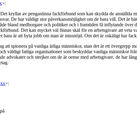
x
>:
r. Det kryllar av pengastinna fackförbund som kan skydda de anställda mot
svar. De har väldigt stor påverkansmöjlighet om de bara vill. Det är bätt
e bland medborgare och politiker och i framtiden få inflytande över des
ackförbund. Det kan mycket väl finnas skäl för en arbetsgivare att veta v
det bara är att byta jobb om man är missnöjd. Om det är oskäligt har fack
etag att spionera på vanliga ärliga människor, utan det är ett övergrepp 
 då och väldigt fattiga organisationer som beskyddar vanliga människor fr
både advokater och strejker om de är oense med arbetsgivare, de har lång
etag.
xxx
>:
 på