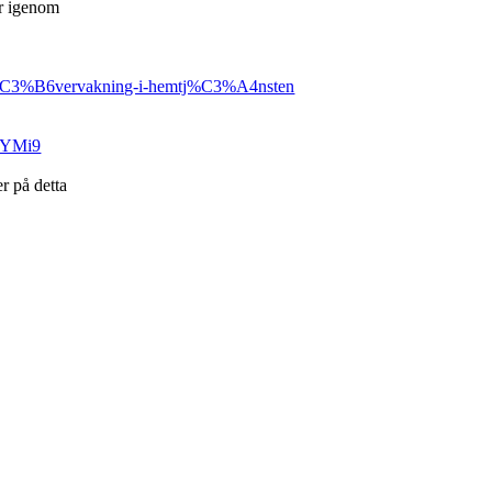
år igenom
ot-%C3%B6vervakning-i-hemtj%C3%A4nsten
stYMi9
r på detta